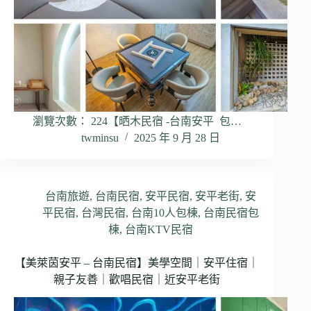
瀏覽次數： 224【晒木民宿 -台南安平 包…
twminsu
2025 年 9 月 28 日
台南旅遊
,
台南民宿
,
安平民宿
,
安平老街
,
安
平民宿
,
台灣民宿
,
台南10人包棟
,
台南民宿包
棟
,
台南KTV民宿
【美萊茵安平 – 台南民宿】美學空間｜安平住宿｜
親子友善｜歡唱民宿｜近安平老街