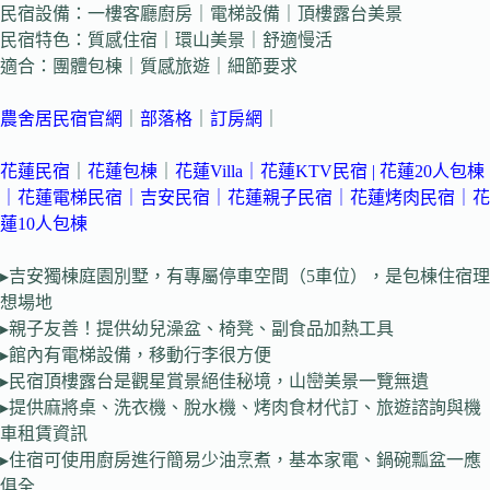
民宿設備：一樓客廳廚房｜電梯設備｜頂樓露台美景
民宿特色：質感住宿｜環山美景｜舒適慢活
適合：團體包棟｜質感旅遊｜細節要求
農舍居民宿官網
｜
部落格
｜
訂房網
｜
花蓮民宿
｜
花蓮包棟
｜
花蓮Villa
｜
花蓮KTV民宿
| 花蓮20人包棟
｜
花蓮電梯民宿
｜
吉安民宿
｜花蓮親子民宿
｜
花蓮烤肉民宿
｜花
蓮10人包棟
▸吉安獨棟庭園別墅，有專屬停車空間（5車位），是包棟住宿理
想場地
▸親子友善！提供幼兒澡盆、椅凳、副食品加熱工具
▸館內有電梯設備，移動行李很方便
▸民宿頂樓露台是觀星賞景絕佳秘境，山巒美景一覽無遺
▸提供麻將桌、洗衣機、脫水機、烤肉食材代訂、旅遊諮詢與機
車租賃資訊
▸住宿可使用廚房進行簡易少油烹煮，基本家電、鍋碗瓢盆一應
俱全