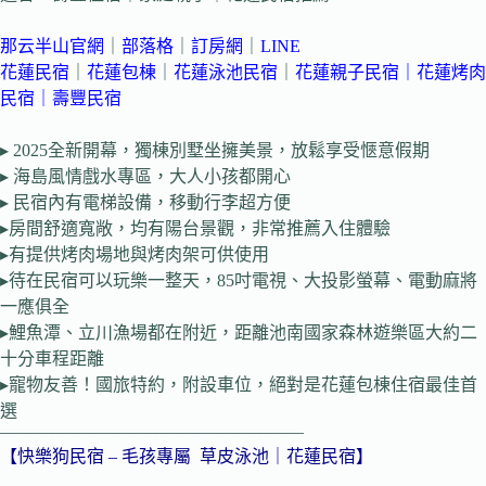
那云半山官網
｜
部落格
｜
訂房網
｜
LINE
花蓮民宿
｜
花蓮包棟
｜
花蓮泳池民宿
｜
花蓮親子民宿
｜
花蓮烤肉
民宿
｜
壽豐民宿
▸ 2025全新開幕，獨棟別墅坐擁美景，放鬆享受愜意假期
▸ 海島風情戲水專區，大人小孩都開心
▸ 民宿內有電梯設備，移動行李超方便
▸房間舒適寬敞，均有陽台景觀，非常推薦入住體驗
▸有提供烤肉場地與烤肉架可供使用
▸待在民宿可以玩樂一整天，85吋電視、大投影螢幕、電動麻將
一應俱全
▸鯉魚潭、立川漁場都在附近，距離池南國家森林遊樂區大約二
十分車程距離
▸寵物友善！國旅特約，附設車位，絕對是花蓮包棟住宿最佳首
選
—————————————————–
【快樂狗民宿 – 毛孩專屬 草皮泳池｜花蓮民宿】