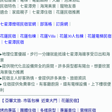
民宿設備：電梯｜電動麻將｜大廳｜泡澡浴缸
民宿特色：七星潭旁｜海灣美景｜寵物友善
適合：家庭親子｜七星潭住宿｜花蓮民宿推薦
七星潭燈塔民宿官網
｜
部落格
｜
訂房網
｜
花蓮民宿
｜
花蓮包棟
｜
花蓮Villa
｜
花蓮30人包棟
｜
花蓮電梯民宿
｜
七星潭民宿
▸地理位置優越，步行一分鐘就能抵達七星潭海邊享受日出和海
景
▸提供現代化且設備齊全的房間，許多房型都有陽台，想要欣賞
海景強力推薦
▸民宿主人好客熱情，會提供許多美食、旅遊資訊
▸ 住宿提供免費車位，有客廳廚房，還有電梯設備，上下樓很便
利
—————————————————–
【 亞馨文旅- 市區包棟 近東大門｜花蓮民宿】
烤肉專區｜團體住宿｜多樣房型｜專屬車位｜電梯民宿