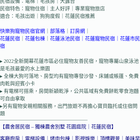
民宿設備：電梯｜毛孩房｜大露台
民宿特色：寵物住宿｜主人好評｜專業寵物旅店
適合：毛孩出遊｜狗狗度假｜花蓮民宿推薦
快樂狗寵物民宿官網
｜
部落格
｜
訂房網
｜
花蓮民宿
｜
花蓮包棟
｜
花蓮泳池民宿
｜
花蓮寵物民宿
｜
花蓮市民
宿
▸ 2022全新開幕花蓮市區必住寵物友善民宿，寵物專屬山泉泳池
是毛孩最愛的水上樂園
▸ 全棟大狗可落地、房型均有寵物專發沙發、床鋪或帳篷、免費
肉乾與迎賓小卡
▸ 有電梯可搭乘，房間新穎乾淨，公共區域有免費餅乾零食泡麵
可自由拿取
▸另有寵物安親相關服務，出門旅遊不再擔心寶貝臨托或住宿問
題
—————————————————–
【農舍居民宿 – 獨棟農舍別墅 花園庭院
｜花蓮民宿】
客廳廚房｜
電梯設備｜烤肉包棟｜影視娛樂｜頂樓觀景｜美味早