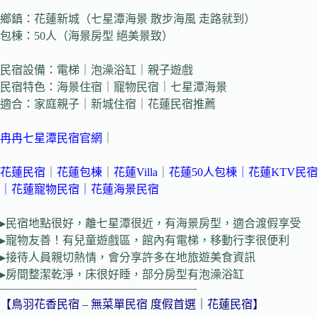
鄉鎮：花蓮新城（七星潭海景 散步海風 走路就到）
包棟：50人（海景房型 絕美景致）
民宿設備：電梯｜泡澡浴缸｜親子遊戲
民宿特色：海景住宿｜寵物民宿｜七星潭海景
適合：家庭親子｜新城住宿｜花蓮民宿推薦
冉冉七星潭民宿官網
｜
花蓮民宿
｜
花蓮包棟
｜
花蓮Villa
｜
花蓮50人包棟
｜
花蓮KTV民宿
｜
花蓮寵物民宿｜
花蓮海景民宿
▸民宿地點很好，離七星潭很近，有海景房型，適合渡假享受
▸寵物友善！有兒童遊戲區，館內有電梯，移動行李很便利
▸接待人員親切熱情，會分享許多在地旅遊美食資訊
▸房間整潔乾淨，床很好睡，部分房型有泡澡浴缸
—————————————————-
【鳥羽花香民宿 – 無菜單民宿 度假首選｜花蓮民宿】