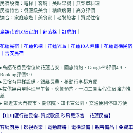
民宿設備：電梯｜客廳｜美味早餐｜無菜單料理
民宿特色：餐廳級美食｜精緻度假｜高分評價
適合：家庭旅遊｜美食家｜老饕旅客｜質感住宿
鳥語花香民宿官網
｜
部落格
｜
訂房網
｜
花蓮民宿
｜
花蓮包棟
｜
花蓮Villa
｜
花蓮10人包棟
｜
花蓮電梯民宿
｜吉安
民宿
▸鳥語花香民宿位於花蓮吉安，國旅特約、Google￼評價4.9 、
Booking評價9.9
▸民宿有電梯設備，銀髮長輩、移動行李都方便
▸提供無菜單料理早午餐、晚餐預約，一泊二食度假住宿強力推
薦
▸ 鄰近東大門夜市、慶修院、知卡宣公園，交通便利停車方便
—————————————————-
【山川匯行館民宿- 質感歐風 秒飛羅浮宮｜花蓮民宿】
客廳廚房｜影視娛樂｜電動麻將｜電梯設備｜親善備品｜免費車