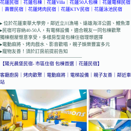
花蓮民宿
｜
花蓮包棟
｜
花蓮Villa
｜
花蓮50人包棟
｜
花蓮電梯民宿
｜
壽豐民宿
｜花蓮烤肉民宿
｜花蓮KTV民宿
｜花蓮泳池民宿
▸ 位於花蓮東華大學旁，鄰近立川漁場、遠雄海洋公園、鯉魚潭
▸民宿可容納40-50人，有電梯設備，適合親友一同包棟歡聚
獨棟樹屋愜意享受，多樣房型是包棟住宿理想選擇
▸電動麻將、烤肉戲水、影音歡唱，親子娛樂豐富多元
▸寵物友善！須於訂房前提前告知
—————————————————–
【陽光晨堡民宿- 市區住宿 包棟首選｜花蓮民宿】
客廳廚房｜烤肉歡聚｜電動麻將｜電梯設備｜親子友善｜鄰近車
站