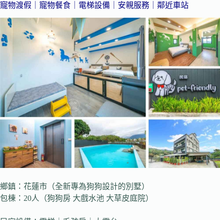
寵物渡假｜寵物餐食｜電梯設備｜安親服務｜鄰近車站
鄉鎮：花蓮市（全新專為狗狗設計的別墅）
包棟：20人（狗狗房 大戲水池 大草皮庭院）