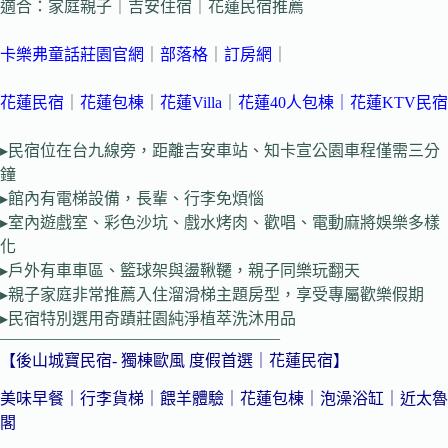
適合：家庭親子｜吉安住宿｜花蓮民宿推薦
卡樂弗童話莊園官網
｜
部落格
｜
訂房網
｜
花蓮民宿
｜
花蓮包棟
｜
花蓮Villa
｜
花蓮40人包棟｜
花蓮KTV民宿
▸民宿位在台九線旁，距離吉安車站、知卡宣公園車程僅需三分
鐘
▸館內有電梯設備，長輩、行李免煩惱
▸室內遊戲室、彩色沙坑、戲水烤肉、歡唱、電動麻將娛樂多樣
化
▸戶外有車車區、籃球架與盪鞦韆，親子同樂玩翻天
▸親子家庭非常推薦入住溜滑梯主題房型，享受專屬歡樂假期
▸民宿特別選用奇蹟莊園純淨植萃洗沐用品
—————————————————–
【後山城寶民宿- 獨棟歐風 度假首選｜花蓮民宿】
美味早餐｜行李貨梯｜餵羊體驗｜花蓮包棟｜泡澡浴缸｜近太魯
閣