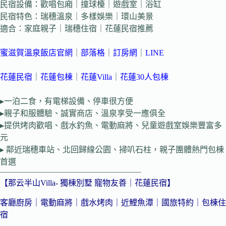
民宿設備：歡唱包廂｜撞球檯｜遊戲室｜浴缸
民宿特色：瑞穗溫泉｜多樣娛樂｜環山美景
適合：家庭親子｜瑞穗住宿｜花蓮民宿推薦
蜜滋賀溫泉飯店官網
｜
部落格
｜
訂房網
｜
LINE
花蓮民宿
｜
花蓮包棟
｜
花蓮Villa
｜
花蓮30人包棟
▸一泊二食，有電梯設備、停車很方便
▸親子和服體驗、誠實商店、溫泉享受一應俱全
▸提供烤肉歡唱、戲水釣魚、電動麻將、兒童遊戲室娛樂豐富多
元
▸ 鄰近瑞穗車站、北回歸線公園、掃叭石柱，親子團體熱門包棟
首選
—————————————————–
【那云半山Villa- 獨棟別墅 寵物友善｜花蓮民宿】
客廳廚房｜電動麻將｜戲水烤肉｜近鯉魚潭｜國旅特約｜包棟住
宿