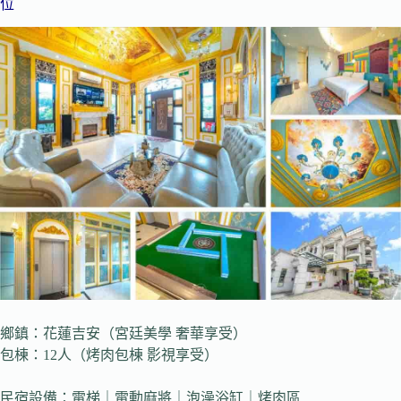
位
鄉鎮：花蓮吉安（宮廷美學 奢華享受）
包棟：12人（烤肉包棟 影視享受）
民宿設備：電梯｜電動麻將｜泡澡浴缸｜烤肉區