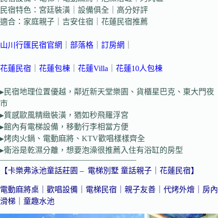
民宿特色：宮廷裝潢｜設備俱全｜高分好評
適合：家庭親子｜吉安住宿｜花蓮民宿推薦
山川行匯民宿官網
｜
部落格
｜
訂房網
｜
花蓮民宿
｜
花蓮包棟
｜
花蓮Villa
｜
花蓮10人包棟
▸民宿地理位置優越，鄰近新天堂樂園、貨櫃星巴克、東大門夜
市
▸質感歐風精緻裝潢，猶如秒飛羅浮宮
▸館內有電梯設備，移動行李相當方便
▸烤肉火鍋、電動麻將、KTV歡唱樣樣齊全
▸衛浴是乾濕分離，想要泡澡很推薦入住有浴缸的房型
—————————————————–
【卡樂弗泳池童話莊園 – 電梯別墅 童話親子｜花蓮民宿】
電動麻將桌｜歡唱設備｜電梯民宿｜親子友善｜代烤外燴｜房內
滑梯｜童趣水池