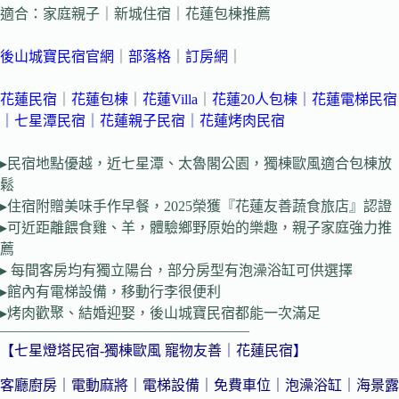
適合：家庭親子｜新城住宿｜花蓮包棟推薦
後山城寶民宿官網
｜
部落格
｜
訂房網
｜
花蓮民宿
｜
花蓮包棟
｜
花蓮Villa
｜
花蓮20人包棟
｜
花蓮電梯民宿
｜
七星潭民宿
｜花蓮親子民宿
｜
花蓮烤肉民宿
▸民宿地點優越，近七星潭、太魯閣公園，獨棟歐風適合包棟放
鬆
▸住宿附贈美味手作早餐，2025榮獲『花蓮友善蔬食旅店』認證
▸可近距離餵食雞、羊，體驗鄉野原始的樂趣，親子家庭強力推
薦
▸ 每間客房均有獨立陽台，部分房型有泡澡浴缸可供選擇
▸館內有電梯設備，移動行李很便利
▸烤肉歡聚、結婚迎娶，後山城寶民宿都能一次滿足
—————————————————–
【七星燈塔民宿-獨棟歐風 寵物友善｜花蓮民宿】
客廳廚房｜電動麻將｜電梯設備｜免費車位｜泡澡浴缸｜海景露