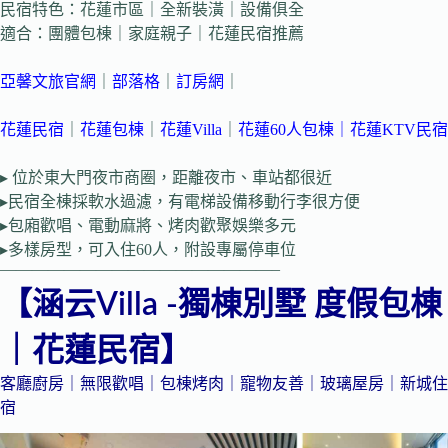
民宿特色：花蓮市區｜全新裝潢｜設備俱全
適合：團體包棟｜家庭親子｜花蓮民宿推薦
亞馨文旅官網
｜
部落格
｜
訂房網
｜
花蓮民宿
｜
花蓮包棟
｜
花蓮Villa
｜
花蓮60人包棟｜
花蓮KTV民宿
▸ 位於東大門夜市商圈，距離夜市、車站都很近
▸民宿全棟採軟水過濾，有電梯設備移動行李很方便
▸包廂歡唱、電動麻將、烤肉歡聚娛樂多元
▸多樣房型，可入住60人，附設專屬停車位
—————————————————–
【涵云Villa -獨棟別墅 度假包棟
｜花蓮民宿】
客廳廚房｜無限歡唱｜包棟烤肉｜寵物友善｜玻璃屋房｜新城住
宿