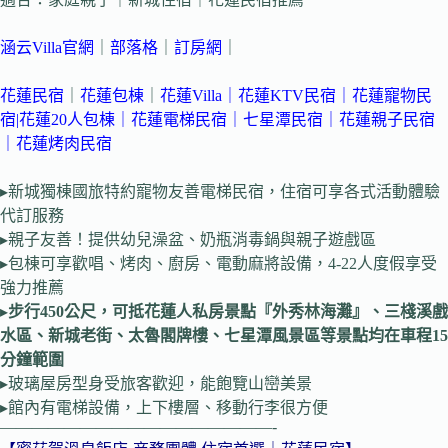
涵云Villa官網
｜
部落格
｜
訂房網
｜
花蓮民宿
｜
花蓮包棟
｜
花蓮Villa
｜
花蓮KTV民宿
｜
花蓮寵物民
宿
|花蓮20人包棟
｜
花蓮電梯民宿
｜
七星潭民宿
｜花蓮親子民宿
｜
花蓮烤肉民宿
▸新城獨棟國旅特約寵物友善電梯民宿，住宿可享各式活動體驗
代訂服務
▸親子友善！提供幼兒澡盆、奶瓶消毒鍋與親子遊戲區
▸包棟可享歡唱、烤肉、廚房、電動麻將設備，4-22人度假享受
強力推薦
▸
步行450公尺，可抵花蓮人私房景點『外秀林海灘』、
三棧溪戲
水區、新城老街、太魯閣牌樓、七星潭風景區等景點
均在車程15
分鐘範圍
▸玻璃屋房型身受旅客歡迎，能飽覽山巒美景
▸館內有電梯設備，上下樓層、移動行李很方便
—————————————————-