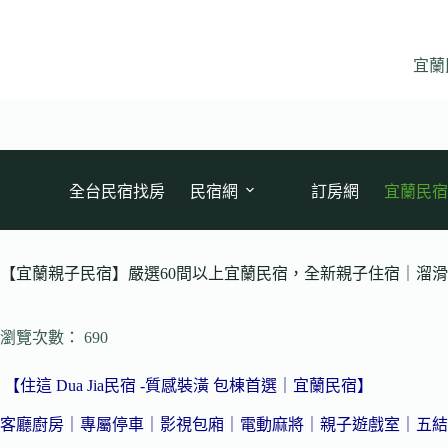
跳
至
主
宜蘭
要
內
容
全台民宿找房
民宿網
訂房網
宜蘭民宿
【宜蘭親子民宿】嚴選60間以上宜蘭民宿，全新親子住宿｜溜
瀏覽次數： 690
【住這 Dua Jia民宿 -質感裝潢 包棟首選｜宜蘭民宿】
客廳廚房｜專屬停車｜影視包廂｜電動麻將｜親子遊戲室｜五結