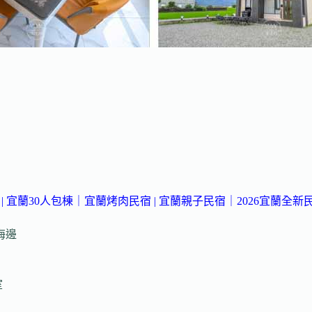
宿
|
宜蘭30人包棟
｜宜蘭烤肉民宿
| 宜蘭親子民宿
｜2026宜蘭全新
海邊
室