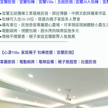
宜蘭民宿
｜
宜蘭包棟
｜
宜蘭Villa
｜
五結民宿
|
宜蘭20人包棟
｜宜
▸宜蘭五結獨棟工業風格民宿，鄰近傳藝、中興文創與羅東市區
▸包棟可入住16-19位，很適合親子家庭多人聚會
▸備有車位，民宿旁是專屬開心農場，可享現採現摘體驗小農生
▸電動麻將、視聽包廂、戲水烤肉娛樂設施多元
▸價格平價實惠，親子家庭宜蘭歡聚人氣推薦
—————————————————–
【心漾Villa- 家庭親子 包棟首選｜宜蘭民宿】
客廳廚房｜電動麻將｜電梯設備｜親子遊戲室｜壯圍民宿