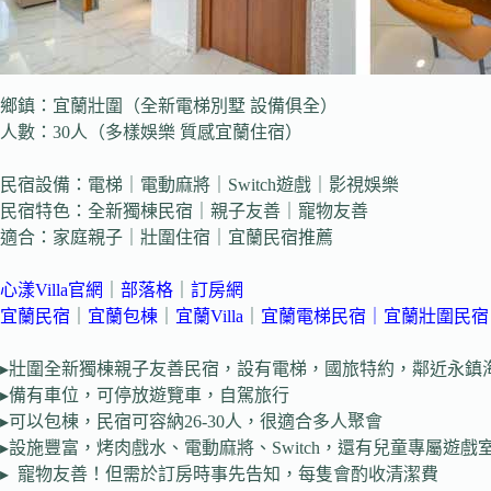
鄉鎮：宜蘭壯圍（全新電梯別墅 設備俱全）
人數：30人（多樣娛樂 質感宜蘭住宿）
民宿設備：電梯｜電動麻將｜Switch遊戲｜影視娛樂
民宿特色：全新獨棟民宿｜親子友善｜寵物友善
適合：家庭親子｜壯圍住宿｜宜蘭民宿推薦
心漾Villa官網
｜
部落格
｜
訂房網
宜蘭民宿
｜
宜蘭包棟
｜
宜蘭Villa
｜
宜蘭電梯民宿｜
宜蘭壯圍民
▸壯圍全新獨棟親子友善民宿，設有電梯，國旅特約，鄰近永鎮
▸備有車位，可停放遊覽車，自駕旅行
▸可以包棟，民宿可容納26-30人，很適合多人聚會
▸設施豐富，烤肉戲水、電動麻將、Switch，還有兒童專屬遊戲
▸ 寵物友善！但需於訂房時事先告知，每隻會酌收清潔費