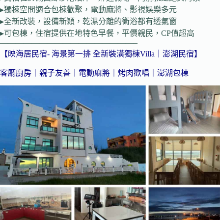
▸獨棟空間適合包棟歡聚，電動麻將、影視娛樂多元
▸全新改裝，設備新穎，乾濕分離的衛浴都有透氣窗
▸可包棟，住宿提供在地特色早餐，平價親民，CP值超高
—————————————————–
【映海居民宿- 海景第一排 全新裝潢獨棟Villa｜澎湖民宿】
客廳廚房｜親子友善｜電動麻將｜烤肉歡唱｜澎湖包棟