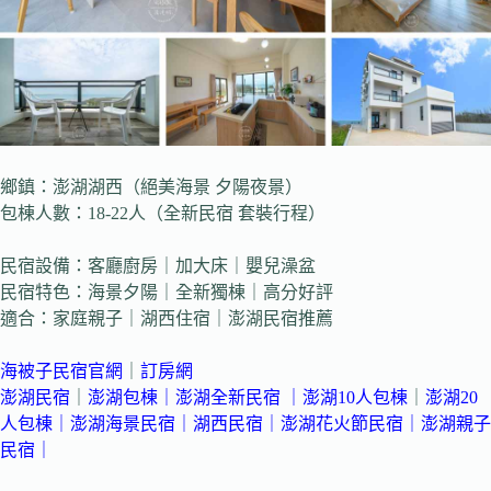
鄉鎮：澎湖湖西（絕美海景 夕陽夜景）
包棟人數：18-22人（全新民宿 套裝行程）
民宿設備：客廳廚房｜加大床｜嬰兒澡盆
民宿特色：海景夕陽｜全新獨棟｜高分好評
適合：家庭親子｜湖西住宿｜澎湖民宿推薦
海被子民宿官網
｜
訂房網
澎湖民宿
｜
澎湖包棟
｜
澎湖全新民宿 ｜
澎湖10人包棟
｜
澎湖20
人包棟
｜
澎湖海景民宿
｜
湖西民宿
｜
澎湖花火節民宿
｜
澎湖親子
民宿
｜