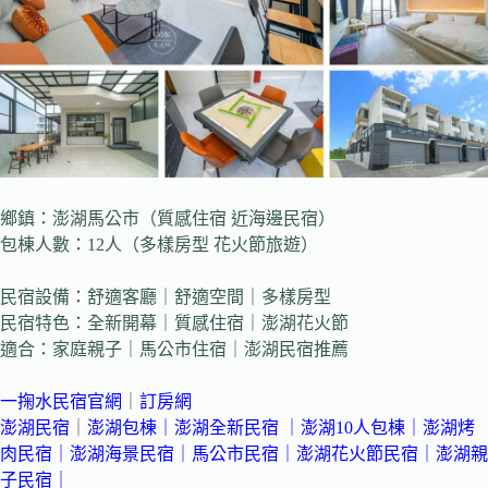
鄉鎮：澎湖馬公市（質感住宿 近海邊民宿）
包棟人數：12人（多樣房型 花火節旅遊）
民宿設備：舒適客廳｜舒適空間｜多樣房型
民宿特色：全新開幕｜質感住宿｜澎湖花火節
適合：家庭親子｜馬公市住宿｜澎湖民宿推薦
一掬水民宿官網
｜
訂房網
澎湖民宿
｜
澎湖包棟
｜
澎湖全新民宿 ｜
澎湖10人包棟
｜
澎湖烤
肉民宿
｜
澎湖海景民宿
｜
馬公市民宿
｜
澎湖花火節民宿
｜
澎湖親
子民宿
｜