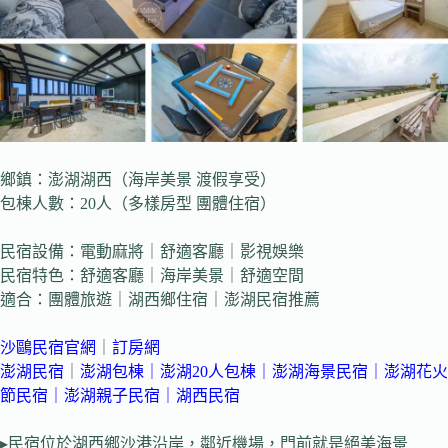
鄉鎮：澎湖湖西（海岸美景 渡假享受）
包棟人數：20人（多樣房型 團體住宿）
民宿設備：電動麻將｜舒適客廳｜影視娛樂
民宿特色：舒適客廳｜海岸美景｜舒適空間
適合：團體旅遊｜湖西鄉住宿｜澎湖民宿推薦
沙鷗民宿官網
｜
訂房網
澎湖民宿
｜
澎湖包棟
｜
澎湖20人包棟
｜
澎湖海景民宿
｜
澎湖花火
節民宿
｜
澎湖親子民宿
｜
湖西民宿
▸民宿位於湖西鄉沙港沿岸，鄰近機場，門前就是絕美海景