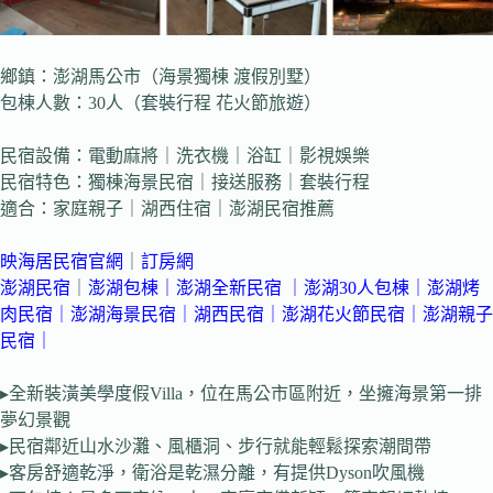
鄉鎮：澎湖馬公市（海景獨棟 渡假別墅）
包棟人數：30人（套裝行程 花火節旅遊）
民宿設備：電動麻將｜洗衣機｜浴缸｜影視娛樂
民宿特色：獨棟海景民宿｜接送服務｜套裝行程
適合：家庭親子｜湖西住宿｜澎湖民宿推薦
映海居
民宿官網
｜
訂房網
澎湖民宿
｜
澎湖包棟
｜
澎湖全新民宿 ｜
澎湖30人包棟
｜
澎湖烤
肉民宿
｜
澎湖海景民宿
｜
湖西民宿
｜
澎湖花火節民宿
｜
澎湖親子
民宿
｜
▸全新裝潢美學度假Villa，位在馬公市區附近，坐擁海景第一排
夢幻景觀
▸民宿鄰近山水沙灘、風櫃洞、步行就能輕鬆探索潮間帶
▸客房舒適乾淨，衛浴是乾濕分離，有提供Dyson吹風機