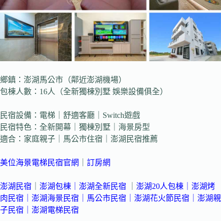
鄉鎮：澎湖馬公市（鄰近澎湖機場）
包棟人數：16人（全新獨棟別墅 娛樂設備俱全）
民宿設備：電梯｜舒適客廳｜Switch遊戲
民宿特色：全新開幕｜獨棟別墅｜海景房型
適合：家庭親子｜馬公市住宿｜澎湖民宿推薦
美位海景電梯民宿官網
｜
訂房網
澎湖民宿
｜
澎湖包棟
｜
澎湖全新民宿
｜
澎湖20人包棟
｜
澎湖烤
肉民宿
｜
澎湖海景民宿
｜
馬公市民宿
｜
澎湖花火節民宿
｜
澎湖親
子民宿
｜
澎湖電梯民宿