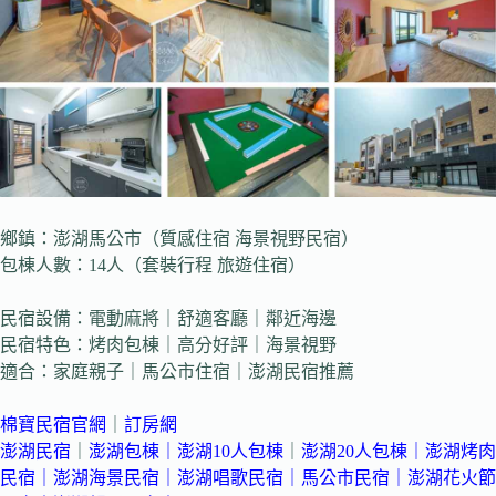
鄉鎮：澎湖馬公市（質感住宿 海景視野民宿）
包棟人數：14人（套裝行程 旅遊住宿）
民宿設備：電動麻將｜舒適客廳｜鄰近海邊
民宿特色：烤肉包棟｜高分好評｜海景視野
適合：家庭親子｜馬公市住宿｜澎湖民宿推薦
棉寶民宿官網
｜
訂房網
澎湖民宿
｜
澎湖包棟
｜
澎湖10人包棟
｜
澎湖20人包棟
｜
澎湖烤肉
民宿
｜
澎湖海景民宿
｜
澎湖唱歌民宿
｜
馬公市民宿
｜
澎湖花火節