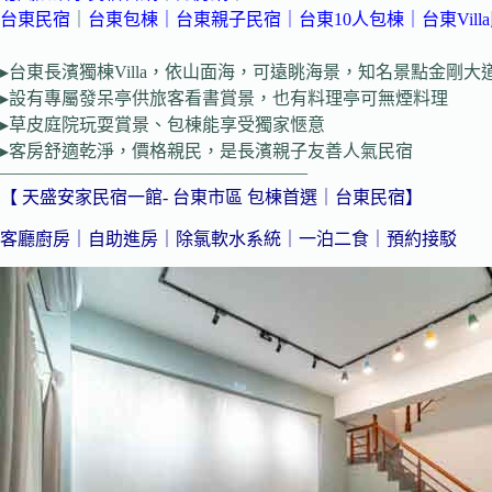
台東民宿
｜
台東包棟
｜
台東親子民宿
｜
台東10人包棟
｜
台東Vill
▸台東長濱獨棟Villa，依山面海，可遠眺海景，知名景點金剛大
▸設有專屬發呆亭供旅客看書賞景，也有料理亭可無煙料理
▸草皮庭院玩耍賞景、包棟能享受獨家愜意
▸客房舒適乾淨，價格親民，是長濱親子友善人氣民宿
—————————————————–
【 天盛安家民宿一館- 台東市區 包棟首選｜台東民宿】
客廳廚房｜自助進房｜
除氯軟水系統
｜一泊二食｜預約接駁