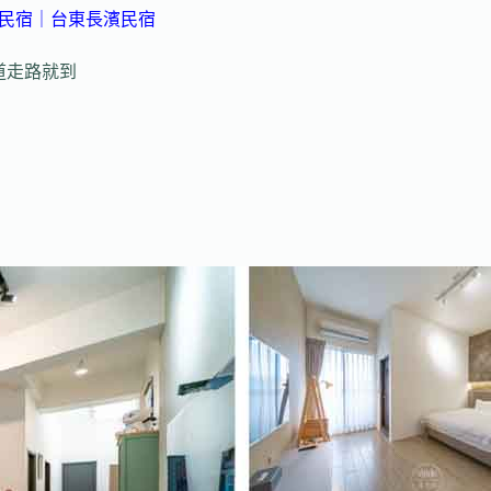
a民宿
｜台東長濱民宿
道走路就到