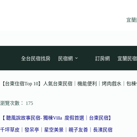
跳
至
主
宜蘭
要
內
容
全台民宿找房
民宿網
訂房網
宜蘭民宿
【台東住宿Top 10】人氣台東民宿｜機能便利｜烤肉戲水｜包
瀏覽次數： 175
【 聽風說故事民宿- 獨棟Villa 度假首選｜台東民宿】
千坪草皮｜發呆亭｜星空美景｜親子友善｜長濱民宿