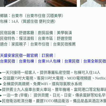
鄉鎮：台東市（台東市住宿 沉穩美學）
包棟：14人（質感住宿 便利交通）
民宿設備：舒適客廳｜廚房設備｜美學裝潢
民宿特色：慢活渡假｜台東市區｜舒適空間
適合：家庭親子｜台東市住宿｜台東民宿推薦
天盛安家民宿一館官網
｜
訂房網
｜
台東民宿
｜
台東包棟
｜
台東10人包棟
｜
台東民宿
｜
台東全新民宿
▸一天只接待一組客人，提供專屬私密空間，包棟可入住14人
▸ 交誼廳75吋大電視、客房55吋大電視、MOD電視頻道、Netfl
▸ 全棟提供高速網、免費WiFi，還有除氯軟水系統
▸提供賓士九人座車台東火車站、豐年機場、富岡港口等定點單
▸ 一泊一食 (早餐)： 提供貝爾、日光、日安、傳承蛋餅等知名
▸民宿衛浴乾濕分離，嚴選TOTO精品衛浴，備品是晶英酒店沐
—————————————————–