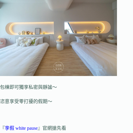
包棟即可獨享私密與靜謐～
恣意享受零打擾的假期～
『
享假 white pause
』官網搶先看