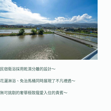
民宿衛浴採用乾濕分離的設計～
花灑淋浴、免治馬桶同時展現了不凡禮遇～
無可挑剔的奢華極致寵愛入住的貴賓～