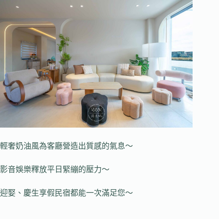
輕奢奶油風為客廳營造出質感的氣息～
影音娛樂釋放平日緊繃的壓力～
迎娶、慶生享假民宿都能一次滿足您～