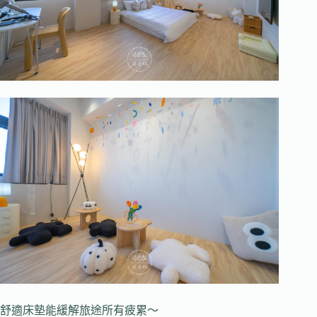
舒適床墊能緩解旅途所有疲累～