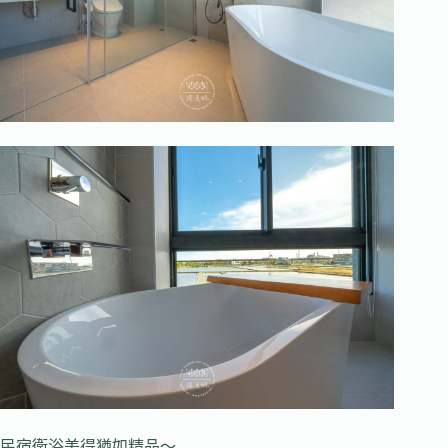
民宿衛浴美得猶如精品～