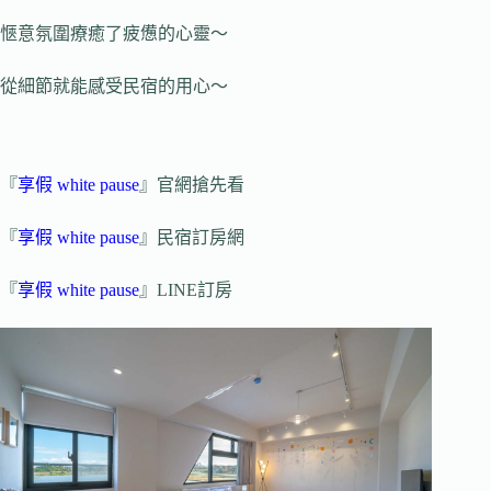
愜意氛圍療癒了疲憊的心靈～
從細節就能感受民宿的用心～
『
享假 white pause
』官網搶先看
『
享假 white pause
』民宿訂房網
『
享假 white pause
』LINE訂房