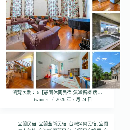
瀏覽次數： 6【靜園休閒民宿-氣派獨棟 度…
twminsu
2026 年 7 月 24 日
宜蘭民宿
,
宜蘭全新民宿
,
台灣烤肉民宿
,
宜蘭