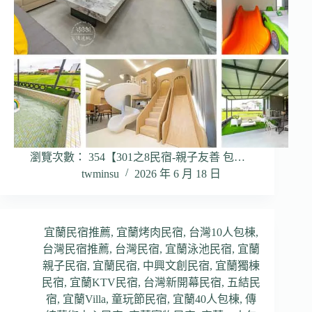
瀏覽次數： 354【301之8民宿-親子友善 包…
twminsu
2026 年 6 月 18 日
宜蘭民宿推薦
,
宜蘭烤肉民宿
,
台灣10人包棟
,
台灣民宿推薦
,
台灣民宿
,
宜蘭泳池民宿
,
宜蘭
親子民宿
,
宜蘭民宿
,
中興文創民宿
,
宜蘭獨棟
民宿
,
宜蘭KTV民宿
,
台灣新開幕民宿
,
五結民
宿
,
宜蘭Villa
,
童玩節民宿
,
宜蘭40人包棟
,
傳