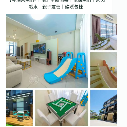
【今瑪來民宿- 宜蘭】全新開幕｜電梯民宿｜烤肉
戲水｜親子友善｜礁溪包棟