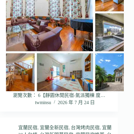
瀏覽次數： 6【靜園休閒民宿-氣派獨棟 度…
twminsu
2026 年 7 月 24 日
宜蘭民宿
,
宜蘭全新民宿
,
台灣烤肉民宿
,
宜蘭