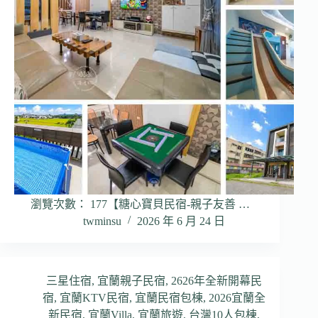
瀏覽次數： 177【糖心寶貝民宿-親子友善 …
twminsu
2026 年 6 月 24 日
三星住宿
,
宜蘭親子民宿
,
2626年全新開幕民
宿
,
宜蘭KTV民宿
,
宜蘭民宿包棟
,
2026宜蘭全
新民宿
,
宜蘭Villa
,
宜蘭旅遊
,
台灣10人包棟
,