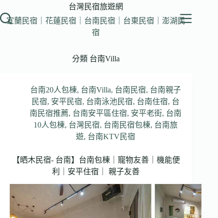
跳
台灣民宿旅遊網
至
宜蘭民宿｜花蓮民宿｜台南民宿｜台東民宿｜澎湖民
主
宿
要
內
分類
台南Villa
容
台南20人包棟
,
台南Villa
,
台南民宿
,
台南親子
民宿
,
安平民宿
,
台南泳池民宿
,
台南住宿
,
台
南民宿推薦
,
台南安平區住宿
,
安平老街
,
台南
10人包棟
,
台灣民宿
,
台南民宿包棟
,
台南旅
遊
,
台南KTV民宿
【晒木民宿- 台南】台南包棟｜寵物友善｜機能便
利｜安平住宿｜ 親子友善