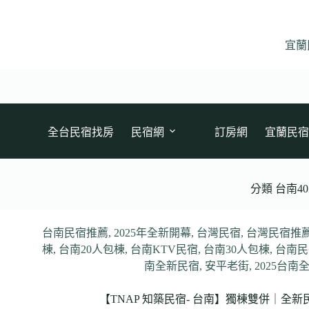
跳
至
主
宜蘭
要
內
容
全台民宿找房
民宿網
訂房網
宜蘭民宿
分類
台南4
台南民宿推薦
,
2025年全新開幕
,
台灣民宿
,
台灣民宿推
棟
,
台南20人包棟
,
台南KTV民宿
,
台南30人包棟
,
台南民
南全新民宿
,
安平老街
,
2025台南
【TNAP 知築民宿- 台南】獨棟雙併｜全