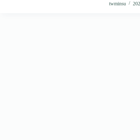
twminsu
20