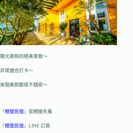
陽光普照的絕美景致～
非常適合打卡～
來個美照都很不錯呢～
『
橙堡民宿
』官網搶先看
『
橙堡民宿
』LINE 訂房