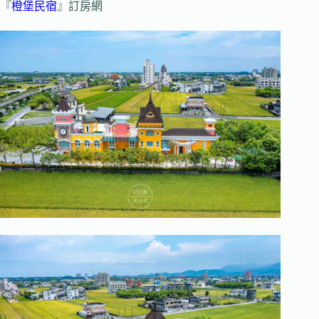
『
橙堡民宿
』訂房網