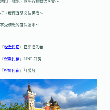
烤肉、戲水、歡唱各種娛樂享受～
打卡度假宜蘭必住民宿～
享受精緻的度假週末～
『
橙堡民宿
』官網搶先看
『
橙堡民宿
』LINE 訂房
『
橙堡民宿
』訂房網