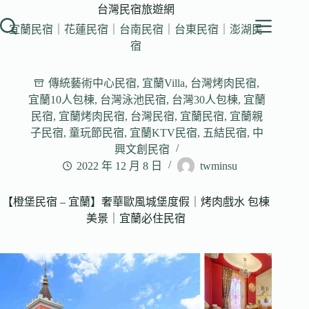
跳
台灣民宿旅遊網
至
宜蘭民宿｜花蓮民宿｜台南民宿｜台東民宿｜澎湖民
主
宿
要
內
傳統藝術中心民宿
,
宜蘭Villa
,
台灣烤肉民宿
,
容
宜蘭10人包棟
,
台灣泳池民宿
,
台灣30人包棟
,
宜蘭
民宿
,
宜蘭烤肉民宿
,
台灣民宿
,
宜蘭民宿
,
宜蘭親
子民宿
,
童玩節民宿
,
宜蘭KTV民宿
,
五結民宿
,
中
興文創民宿
2022 年 12 月 8 日
twminsu
【橙堡民宿 – 宜蘭】奢華歐風城堡度假｜烤肉戲水 包棟
美景｜宜蘭必住民宿