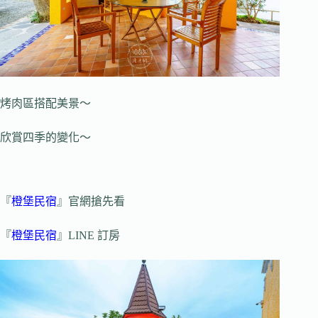
烤肉區搭配美景～
欣賞四季的變化～
『
橙堡民宿
』官網搶先看
『
橙堡民宿
』LINE 訂房