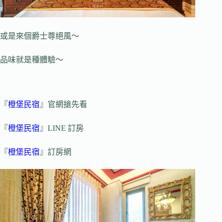
或是來個爵士尊絕風～
品味就是種體驗～
『
橙堡民宿
』官網搶先看
『
橙堡民宿
』LINE 訂房
『
橙堡民宿
』訂房網