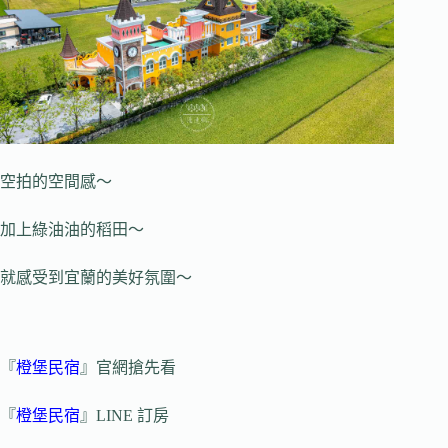
空拍的空間感～
加上綠油油的稻田～
就感受到宜蘭的美好氛圍～
『
橙堡民宿
』官網搶先看
『
橙堡民宿
』LINE 訂房