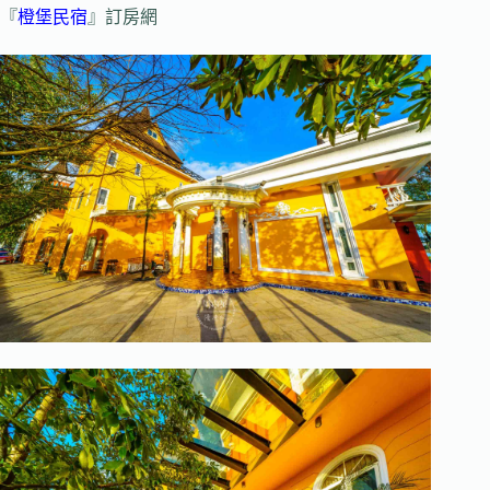
『
橙堡民宿
』訂房網