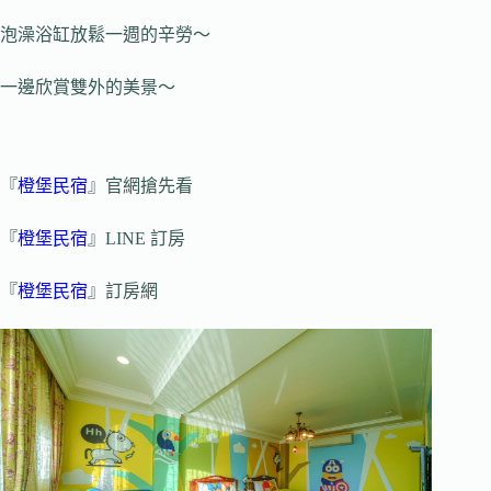
泡澡浴缸放鬆一週的辛勞～
一邊欣賞雙外的美景～
『
橙堡民宿
』官網搶先看
『
橙堡民宿
』LINE 訂房
『
橙堡民宿
』訂房網