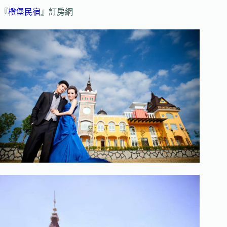
『
橙堡民宿
』訂房網