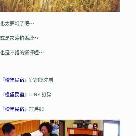
也太夢幻了吧～
或是來這拍婚紗～
也是不錯的選擇喔～
『
橙堡民宿
』官網搶先看
『
橙堡民宿
』LINE 訂房
『
橙堡民宿
』訂房網