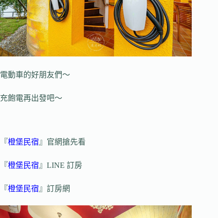
電動車的好朋友們～
充飽電再出發吧～
『
橙堡民宿
』官網搶先看
『
橙堡民宿
』LINE 訂房
『
橙堡民宿
』訂房網