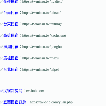
✅
花蓮民宿
：https://twminsu.tw/hualien/
✅
台南民宿
：https://twminsu.tw/tainan/
✅
台東民宿
：https://twminsu.tw/taitung/
✅
高雄民宿
：https://twminsu.tw/kaohsiung
✅
澎湖民宿
：https://twminsu.tw/penghu
✅
馬祖民宿
：https://twminsu.tw/mazu
✅
台北民宿
：https://twminsu.tw/taipei
✅
民宿訂房網
：tw-bnb.com
✅
宜蘭民宿訂房
：
https://tw-bnb.com/yilan.php