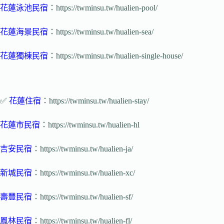
花蓮泳池民宿
：https://twminsu.tw/hualien-pool/
花蓮海景民宿
：https://twminsu.tw/hualien-sea/
花蓮獨棟民宿
：https://twminsu.tw/hualien-single-house/
✅
花蓮住宿
：https://twminsu.tw/hualien-stay/
花蓮市民宿
：https://twminsu.tw/hualien-hl
吉安民宿
：https://twminsu.tw/hualien-ja/
新城民宿
：https://twminsu.tw/hualien-xc/
壽豐民宿
：https://twminsu.tw/hualien-sf/
鳳林民宿
：https://twminsu.tw/hualien-fl/