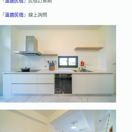
『
溫適民宿
』民宿訂房網
『
溫適民宿
』線上詢問