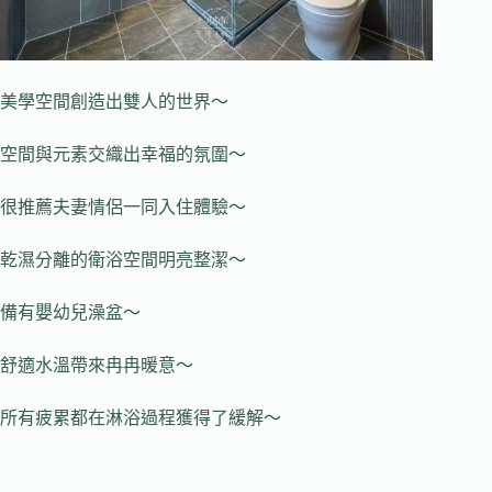
美學空間創造出雙人的世界～
空間與元素交織出幸福的氛圍～
很推薦夫妻情侶一同入住體驗～
乾濕分離的衛浴空間明亮整潔～
備有嬰幼兒澡盆～
舒適水溫帶來冉冉暖意～
所有疲累都在淋浴過程獲得了緩解～