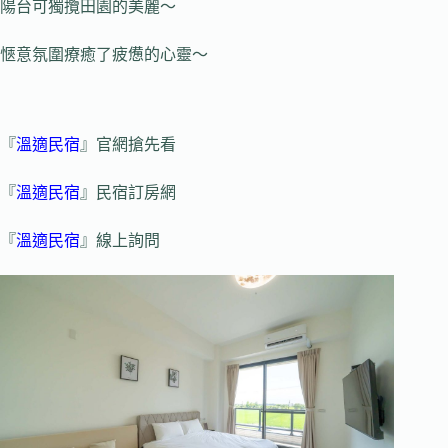
陽台可獨攬田園的美麗～
愜意氛圍療癒了疲憊的心靈～
『
溫適民宿
』官網搶先看
『
溫適民宿
』民宿訂房網
『
溫適民宿
』線上詢問