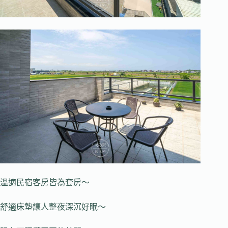
溫適民宿客房皆為套房～
舒適床墊讓人整夜深沉好眠～