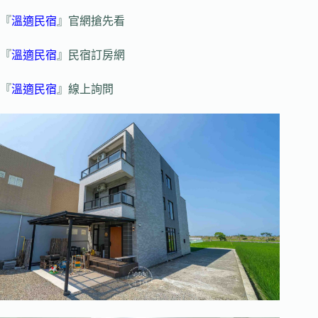
『
溫適民宿
』官網搶先看
『
溫適民宿
』民宿訂房網
『
溫適民宿
』線上詢問