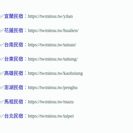
✅
宜蘭民宿
：https://twminsu.tw/yilan
✅
花蓮民宿
：https://twminsu.tw/hualien/
✅
台南民宿
：https://twminsu.tw/tainan/
✅
台東民宿
：https://twminsu.tw/taitung/
✅
高雄民宿
：https://twminsu.tw/kaohsiung
✅
澎湖民宿
：https://twminsu.tw/penghu
✅
馬祖民宿
：https://twminsu.tw/mazu
✅
台北民宿
：https://twminsu.tw/taipei