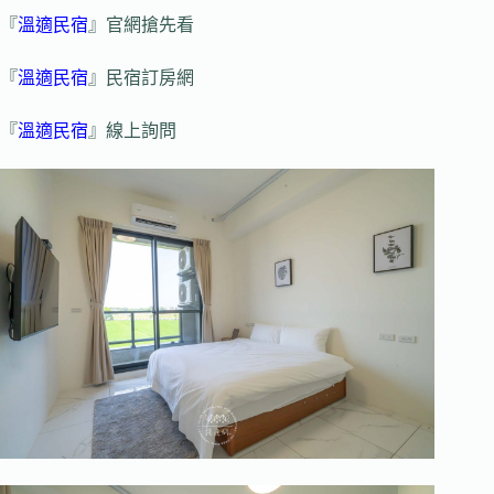
『
溫適民宿
』官網搶先看
『
溫適民宿
』民宿訂房網
『
溫適民宿
』線上詢問