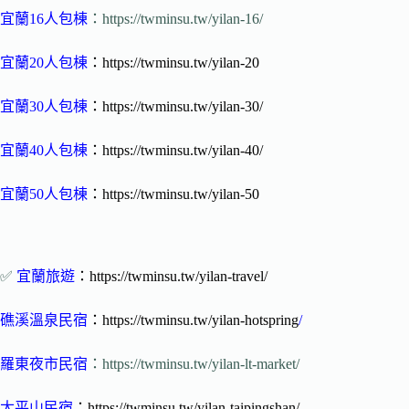
宜蘭16人包棟
：https://twminsu.tw/yilan-16/
宜蘭20人包棟
：https://twminsu.tw/yilan-20
宜蘭30人包棟
：https://twminsu.tw/yilan-30/
宜蘭40人包棟
：https://twminsu.tw/yilan-40/
宜蘭50人包棟
：https://twminsu.tw/yilan-50
✅
宜蘭旅遊
：https://twminsu.tw/yilan-travel/
礁溪溫泉民宿
：https://twminsu.tw/yilan-hotspring
/
羅東夜市民宿
：https://twminsu.tw/yilan-lt-market/
太平山民宿
：https://twminsu.tw/yilan-taipingshan/