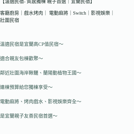
【溫適民宿- 質感獨棟 親子首選｜宜蘭民宿】
客廳廚房｜戲水烤肉｜ 電動麻將｜Switch｜影視娛樂｜
壯圍民宿
溫適民宿是宜蘭高CP值民宿～
適合親友包棟歡聚～
鄰近壯圍海岸鞦韆、蘭陽動植物王國～
連棟預算給您獨棟享受～
電動麻將、烤肉戲水、影視娛樂齊全～
是宜蘭親子友善民宿首選～