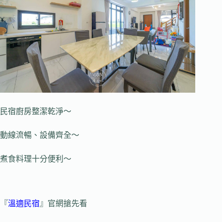
民宿廚房整潔乾淨～
動線流暢、設備齊全～
煮食料理十分便利～
『
溫適民宿
』官網搶先看