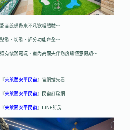
影音設備帶來不凡歡唱體驗～
點歌、切歌、評分功能齊全～
還有懷舊電玩、室內高爾夫伴您度過愜意假期～
『
美萊茵安平民宿
』官網搶先看
『
美萊茵安平民宿
』民宿訂房網
『
美萊茵安平民宿
』LINE訂房