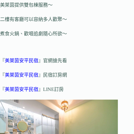
美萊茵提供雙包棟服務～
二樓有客廳可以容納多人歡聚～
煮食火鍋、歡唱追劇隨心所欲～
『
美萊茵安平民宿
』官網搶先看
『
美萊茵安平民宿
』民宿訂房網
『
美萊茵安平民宿
』LINE訂房