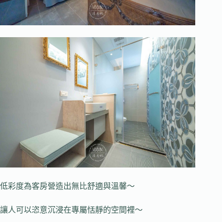
低彩度為客房營造出無比舒適與溫馨～
讓人可以恣意沉浸在專屬恬靜的空間裡～