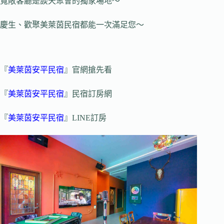
寬敞客廳是談天聚會的獨家場地～
慶生、歡聚美萊茵民宿都能一次滿足您～
『
美萊茵安平民宿
』官網搶先看
『
美萊茵安平民宿
』民宿訂房網
『
美萊茵安平民宿
』LINE訂房