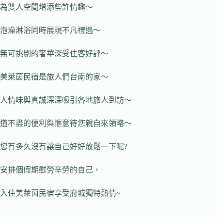
為雙人空間增添些許情趣～
泡澡淋浴同時展現不凡禮遇～
無可挑剔的奢華深受住客好評～
美萊茵民宿是旅人們台南的家～
人情味與真誠深深吸引各地旅人到訪～
道不盡的便利與愜意待您親自來領略～
您有多久沒有讓自己好好放鬆一下呢?
安排個假期慰勞辛勞的自己，
入住美萊茵民宿享受府城獨特熱情~