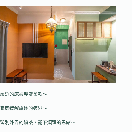
嚴選的床被親膚柔軟～
徹底緩解旅途的疲累～
暫別外界的紛擾，褪下煩躁的思緒～