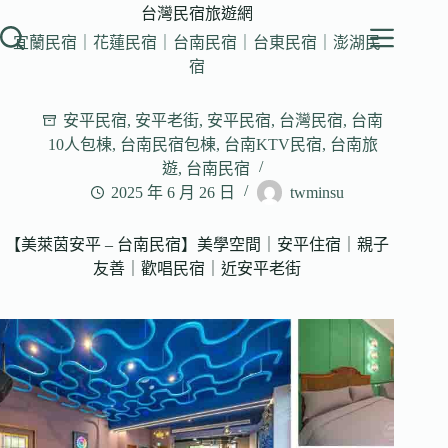
跳
台灣民宿旅遊網
至
宜蘭民宿｜花蓮民宿｜台南民宿｜台東民宿｜澎湖民
主
宿
要
內
安平民宿
,
安平老街
,
安平民宿
,
台灣民宿
,
台南
容
10人包棟
,
台南民宿包棟
,
台南KTV民宿
,
台南旅
遊
,
台南民宿
2025 年 6 月 26 日
twminsu
【美萊茵安平 – 台南民宿】美學空間｜安平住宿｜親子
友善｜歡唱民宿｜近安平老街