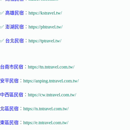
✅
高雄民宿
：
https://kstravel.tw/
✅
澎湖民宿
：
https://phtravel.tw/
✅
台北民宿
：
https://tptravel.tw/
台南市民宿
：
https://tn.tntravel.com.tw/
安平民宿
：
https://anping.tntravel.com.tw/
中西區民宿
：
https://cw.tntravel.com.tw/
北區民宿
：
https://n.tntravel.com.tw/
東區民宿
：
https://e.tntravel.com.tw/