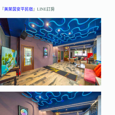
『
美萊茵安平民宿
』LINE訂房