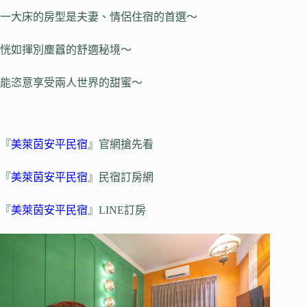
一大床的房型是夫妻、情侶住宿的首選～
恍如揮別塵囂的舒適秘境～
能恣意享受兩人世界的甜蜜～
『
美萊茵安平民宿
』官網搶先看
『
美萊茵安平民宿
』民宿訂房網
『
美萊茵安平民宿
』LINE訂房