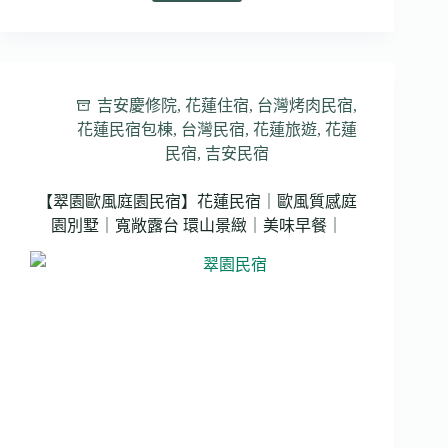
滾
狂
巢
民
宿】
吉安慶修院
,
花蓮住宿
,
台灣烤肉民宿
,
台
花蓮民宿包棟
,
台灣民宿
,
花蓮旅遊
,
花蓮
南
民宿
,
吉安民宿
民
宿
｜
【翠園歐風庭園民宿】花蓮民宿｜歐風質感庭
完
園別墅｜寬敞露台 環山景緻｜美味早餐｜
全
娛
樂
設
備
俱
全
｜
包
棟