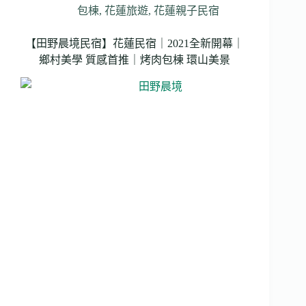
民
包棟
,
花蓮旅遊
,
花蓮親子民宿
宿
｜
獨
【田野晨境民宿】花蓮民宿｜2021全新開幕｜
棟
鄉村美學 質感首推｜烤肉包棟 環山美景
農
舍
別
墅
｜
木
質
感
挑
高
客
廳
｜
戶
外
庭
院