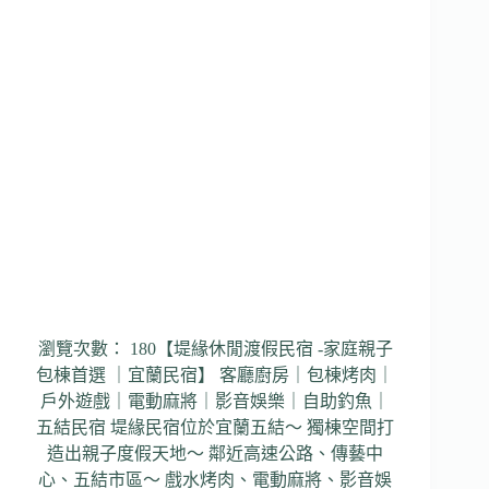
鄉
村
風
格
寵
物
民
宿
｜
汪
星
人
與
喵
星
瀏覽次數： 180【堤緣休閒渡假民宿 -家庭親子
人
包棟首選 ｜宜蘭民宿】 客廳廚房｜包棟烤肉｜
的
家
戶外遊戲｜電動麻將｜影音娛樂｜自助釣魚｜
五結民宿 堤緣民宿位於宜蘭五結～ 獨棟空間打
造出親子度假天地～ 鄰近高速公路、傳藝中
心、五結市區～ 戲水烤肉、電動麻將、影音娛