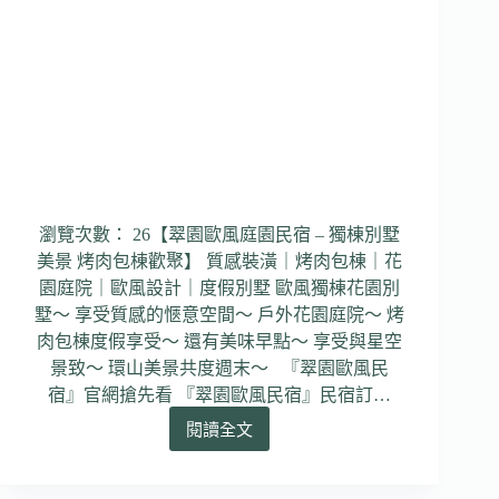
烤
肉
渡
假
享
受
瀏覽次數： 26【翠園歐風庭園民宿 – 獨棟別墅
美景 烤肉包棟歡聚】 質感裝潢｜烤肉包棟｜花
園庭院｜歐風設計｜度假別墅 歐風獨棟花園別
墅～ 享受質感的愜意空間～ 戶外花園庭院～ 烤
肉包棟度假享受～ 還有美味早點～ 享受與星空
景致～ 環山美景共度週末～ 『翠園歐風民
宿』官網搶先看 『翠園歐風民宿』民宿訂…
閱讀全文
【翠
園
歐