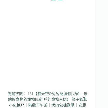
墅
庭
園
包
棟
｜
Google
5.0
滿
分
評
價
｜
烤
肉
田
園
景
瀏覽次數： 131【貓天空&兔兔窩渡假民宿 – 最
致
貼近寵物的寵物民宿 戶外寵物首選】 親子歡聚
｜
3
小包棟｜精緻下午茶｜烤肉包棟歡聚｜安農