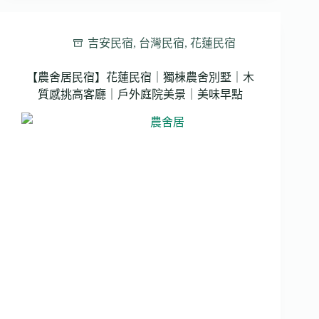
風
庭
園
吉安民宿
,
台灣民宿
,
花蓮民宿
民
宿】
【農舍居民宿】花蓮民宿｜獨棟農舍別墅｜木
花
質感挑高客廳｜戶外庭院美景｜美味早點
蓮
民
宿
｜
歐
風
質
感
庭
園
別
墅
｜
寬
敞