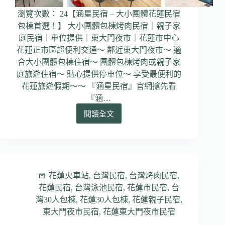
環
瀏覽次數： 24【涵星民宿 – 大小團體花蓮民宿
山
包棟首選！】 大小團體包棟烤肉民宿｜親子家
美
景
庭民宿｜車位提供｜東大門夜市｜花蓮市中心
花蓮正市區超便利交通～ 鄰近東大門夜市～ 適
合大小團體包棟住宿～ 團體包棟烤肉或親子家
庭旅遊住宿～ 貼心提供停車位～ 享受最便利的
花蓮旅遊假期～～ 『涵星民宿』官網搶先看
『涵…
閱讀全文
【涵
星
民
宿】
花
蓮
花蓮火車站
,
台灣民宿
,
台灣烤肉民宿
,
民
花蓮民宿
,
台灣泳池民宿
,
花蓮市民宿
,
台
宿
灣30人包棟
,
花蓮30人包棟
,
花蓮親子民宿
,
｜
東大門夜市民宿
,
花蓮東大門夜市民宿
花
蓮