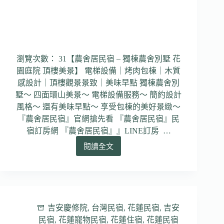
露
台
環
山
景
緻
瀏覽次數： 31【農舍居民宿 – 獨棟農舍別墅 花
｜
園庭院 頂樓美景】 電梯設備｜烤肉包棟｜木質
美
感設計｜頂樓觀景景致｜美味早點 獨棟農舍別
味
墅～ 四面環山美景～ 電梯設備服務～ 簡約設計
早
餐
風格～ 還有美味早點～ 享受包棟的美好景緻～
｜
『農舍居民宿』官網搶先看 『農舍居民宿』民
宿訂房網 『農舍居民宿』』LINE訂房 …
閱讀全文
【農
舍
居
民
宿】
花
吉安慶修院
,
台灣民宿
,
花蓮民宿
,
吉安
蓮
民宿
,
花蓮寵物民宿
,
花蓮住宿
,
花蓮民宿