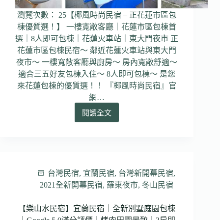
包
棟
瀏覽次數： 25【椰風時尚民宿 – 正花蓮市區包
服
棟優質選！】 一樓寬敞客廳｜花蓮市區包棟首
務
選｜8人即可包棟｜花蓮火車站｜東大門夜市 正
花蓮市區包棟民宿～ 鄰近花蓮火車站與東大門
夜市～ 一樓寬敞客廳與廚房～ 房內寬敞舒適～
適合三五好友包棟入住～ 8人即可包棟～ 是您
來花蓮包棟的優質選！！ 『椰風時尚民宿』官
網…
閱讀全文
【椰
風
時
尚
民
宿】
台灣民宿
,
宜蘭民宿
,
台灣新開幕民宿
,
花
2021全新開幕民宿
,
羅東夜市
,
冬山民宿
蓮
民
【樂山水民宿】宜蘭民宿｜全新別墅庭園包棟
宿