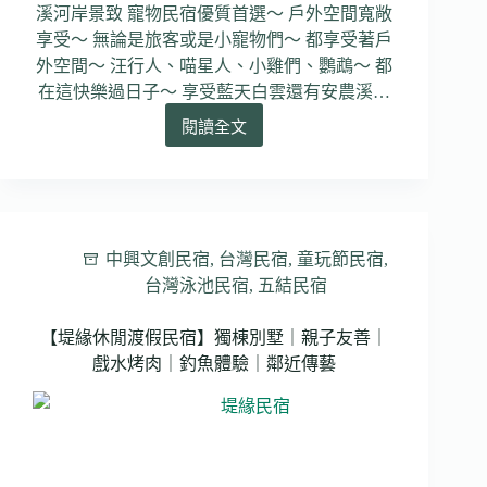
房
溪河岸景致 寵物民宿優質首選～ 戶外空間寬敞
即
享受～ 無論是旅客或是小寵物們～ 都享受著戶
可
外空間～ 汪行人、喵星人、小雞們、鸚鵡～ 都
包
在這快樂過日子～ 享受藍天白雲還有安農溪…
棟
閱讀全文
【貓
天
空
&
兔
兔
中興文創民宿
,
台灣民宿
,
童玩節民宿
,
窩
台灣泳池民宿
,
五結民宿
渡
假
【堤緣休閒渡假民宿】獨棟別墅｜親子友善｜
民
宿】
戲水烤肉｜釣魚體驗｜鄰近傳藝
宜
蘭
民
宿
｜