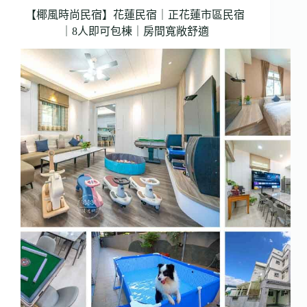
市
【椰風時尚民宿】花蓮民宿｜正花蓮市區民宿
區
｜8人即可包棟｜房間寬敞舒適
超
便
利
｜
2
房
即
可
包
棟
｜
大
小
團
體
包
棟
｜
雙