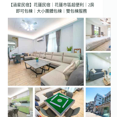
民
【涵星民宿】花蓮民宿｜花蓮市區超便利｜2房
宿
｜
即可包棟｜大小團體包棟｜雙包棟服務
2021
全
新
開
幕
｜
鄉
村
美
學
質
感
首
推
｜
烤
肉
包
棟