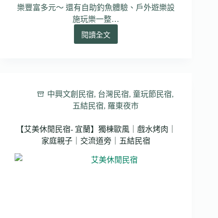
樂豐富多元～ 還有自助釣魚體驗、戶外遊樂設
施玩樂一整…
閱讀全文
【堤
緣
休
閒
渡
假
中興文創民宿
,
台灣民宿
,
童玩節民宿
,
民
五結民宿
,
羅東夜市
宿】
獨
【艾美休閒民宿- 宜蘭】獨棟歐風｜戲水烤肉｜
棟
別
家庭親子｜交流道旁｜五結民宿
墅
｜
親
子
友
善
｜