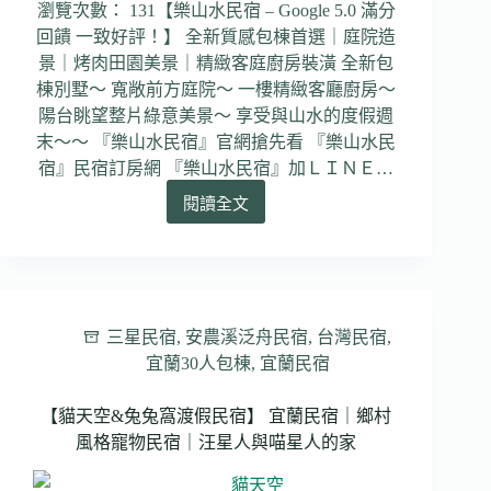
瀏覽次數： 131【樂山水民宿 – Google 5.0 滿分
回饋 一致好評！】 全新質感包棟首選｜庭院造
景｜烤肉田園美景｜精緻客庭廚房裝潢 全新包
棟別墅～ 寬敞前方庭院～ 一樓精緻客廳廚房～
陽台眺望整片綠意美景～ 享受與山水的度假週
末～～ 『樂山水民宿』官網搶先看 『樂山水民
宿』民宿訂房網 『樂山水民宿』加ＬＩＮＥ…
閱讀全文
【樂
山
水
民
宿】
宜
三星民宿
,
安農溪泛舟民宿
,
台灣民宿
,
蘭
宜蘭30人包棟
,
宜蘭民宿
民
宿
【貓天空&兔兔窩渡假民宿】 宜蘭民宿｜鄉村
｜
全
風格寵物民宿｜汪星人與喵星人的家
新
別