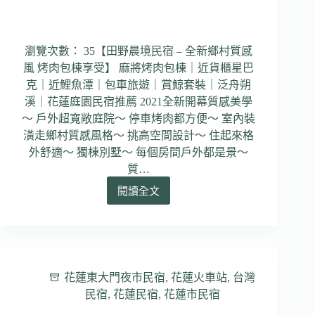
美
景
｜
瀏覽次數： 35【田野晨境民宿 – 全新鄉村質感
美
風 烤肉包棟享受】 麻將烤肉包棟｜近貨櫃星巴
味
早
克｜近鯉魚潭｜包車旅遊｜賞鯨套裝｜泛舟朔
點
溪｜花蓮庭園民宿推薦 2021全新開幕質感美學
～ 戶外超寬敞庭院～ 停車烤肉都方便～ 室內裝
潢走鄉村質感風格～ 挑高空間設計～ 住起來格
外舒適～ 獨棟別墅～ 每個房間戶外都是景～
質…
閱讀全文
【田
野
晨
境
民
宿】
花蓮東大門夜市民宿
,
花蓮火車站
,
台灣
花
民宿
,
花蓮民宿
,
花蓮市民宿
蓮