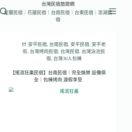
跳
台灣民宿旅遊網
至
宜蘭民宿｜花蓮民宿｜台南民宿｜台東民宿｜澎湖民
主
宿
要
內
容
安平民宿
,
台南民宿
,
安平民宿
,
安平老
街
,
台灣烤肉民宿
,
台灣民宿
,
台灣泳池民
宿
,
台灣30人包棟
【搖滾狂巢民宿】台南民宿｜完全娛樂 設備俱
全｜包棟烤肉 渡假享受