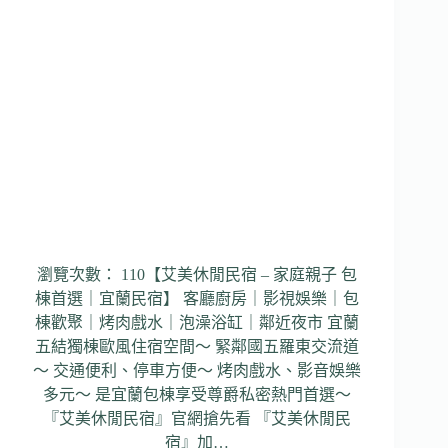
戲
水
烤
肉
｜
釣
魚
體
驗
｜
鄰
近
傳
瀏覽次數： 110【艾美休閒民宿 – 家庭親子 包
藝
棟首選｜宜蘭民宿】 客廳廚房｜影視娛樂｜包
棟歡聚｜烤肉戲水｜泡澡浴缸｜鄰近夜市 宜蘭
五結獨棟歐風住宿空間～ 緊鄰國五羅東交流道
～ 交通便利、停車方便～ 烤肉戲水、影音娛樂
多元～ 是宜蘭包棟享受尊爵私密熱門首選～
『艾美休閒民宿』官網搶先看 『艾美休閒民
宿』加…