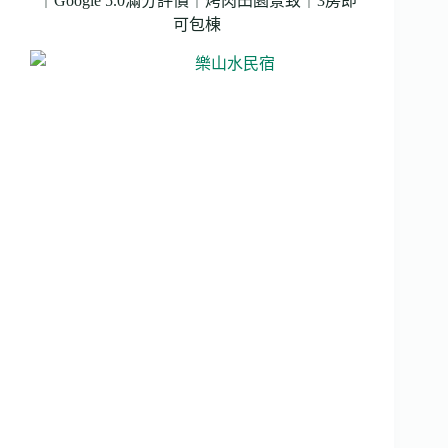
｜
｜Google 5.0滿分評價｜烤肉田園景致｜3房即
正
可包棟
花
蓮
市
區
民
宿
｜
8
人
即
可
包
棟
｜
房
間
寬
敞
舒
適