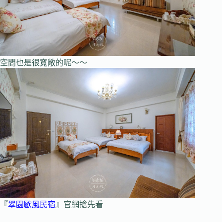
空間也是很寬敞的呢～～
『
翠園歐風民宿
』官網搶先看