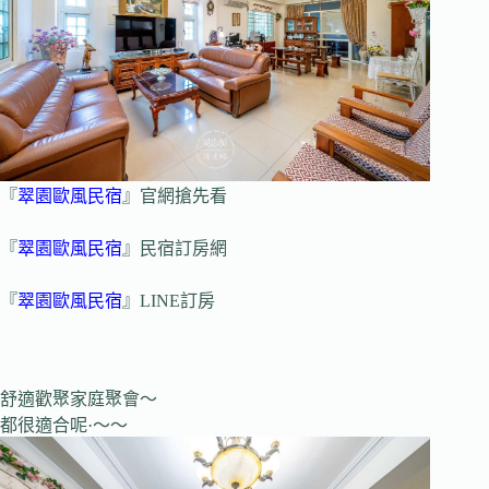
『
翠園歐風民宿
』官網搶先看
『
翠園歐風民宿
』民宿訂房網
『
翠園歐風民宿
』LINE訂房
舒適歡聚家庭聚會～
都很適合呢·～～