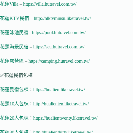
花蓮Villa
–
https://villa.hutravel.com.tw/
花蓮KTV民宿
–
http://hlktvminsu.liketravel.tw/
花蓮泳池民宿
–
https://pool.hutravel.com.tw/
花蓮海景民宿
–
https://sea.hutravel.com.tw/
花蓮露營區
–
https://camping.hutravel.com.tw/
✅花蓮民宿包棟
花蓮民宿包棟
：
https://hualien.liketravel.tw/
花蓮10人包棟
：
http://hualienten.liketravel.tw/
花蓮20人包棟
：
https://hualientwenty.liketravel.tw/
花蓮30人包棟
：
http://hualienthirty.liketravel.tw/