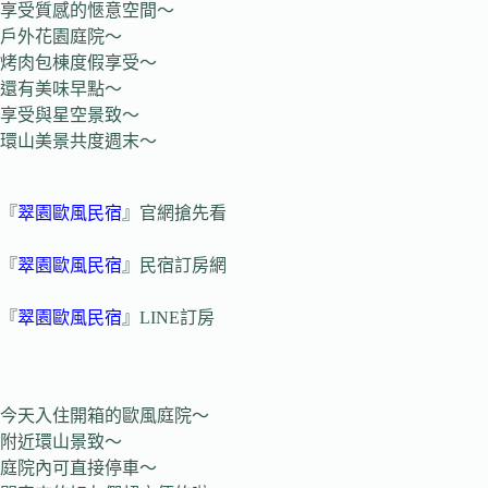
享受質感的愜意空間～
戶外花園庭院～
烤肉包棟度假享受～
還有美味早點～
享受與星空景致～
環山美景共度週末～
『
翠園歐風民宿
』官網搶先看
『
翠園歐風民宿
』民宿訂房網
『
翠園歐風民宿
』LINE訂房
今天入住開箱的歐風庭院～
附近環山景致～
庭院內可直接停車～