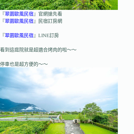
『
翠園歐風民宿
』官網搶先看
『
翠園歐風民宿
』民宿訂房網
『
翠園歐風民宿
』LINE訂房
看到這庭院就是超適合烤肉的啦～～
停車也是超方便的～～