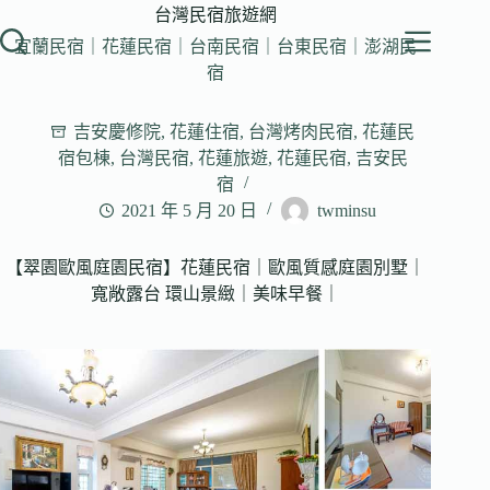
跳
台灣民宿旅遊網
至
宜蘭民宿｜花蓮民宿｜台南民宿｜台東民宿｜澎湖民
主
宿
要
內
吉安慶修院
,
花蓮住宿
,
台灣烤肉民宿
,
花蓮民
容
宿包棟
,
台灣民宿
,
花蓮旅遊
,
花蓮民宿
,
吉安民
宿
2021 年 5 月 20 日
twminsu
【翠園歐風庭園民宿】花蓮民宿｜歐風質感庭園別墅｜
寬敞露台 環山景緻｜美味早餐｜