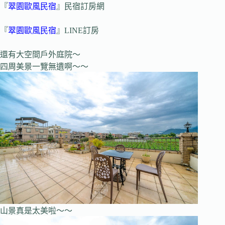
『
翠園歐風民宿
』民宿訂房網
『
翠園歐風民宿
』LINE訂房
還有大空間戶外庭院～
四周美景一覽無遺啊～～
山景真是太美啦～～