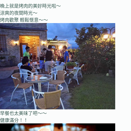
晚上就是烤肉的美好時光啦～
涼爽的夜間時光～
烤肉歡聚 輕鬆愜意～～
早餐也太美味了吧～～
健康滿分！！