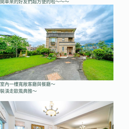
開車來的好友們超方便的啦～～～
室內一樓寬敞客廳與餐廳～
裝潢走歐風典雅～