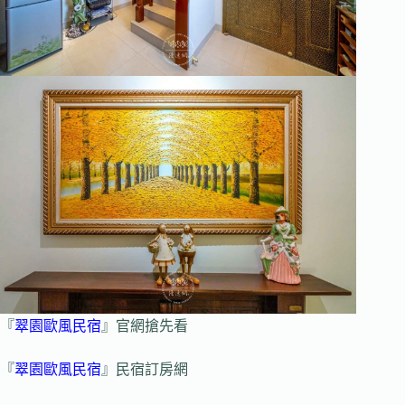
『
翠園歐風民宿
』官網搶先看
『
翠園歐風民宿
』民宿訂房網