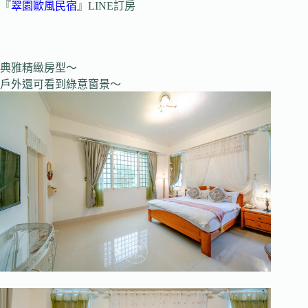
『
翠園歐風民宿
』LINE訂房
典雅精緻房型～
戶外還可看到綠意窗景～