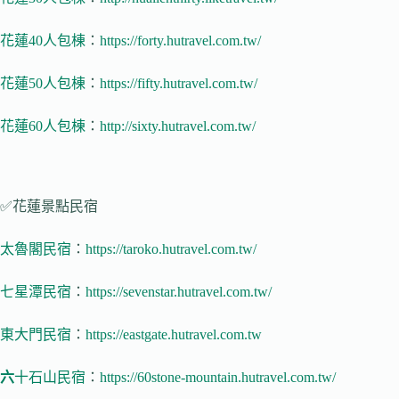
花蓮40人包棟
：
https://forty.hutravel.com.tw/
花蓮50人包棟
：
https://fifty.hutravel.com.tw/
花蓮60人包棟
：
http://sixty.hutravel.com.tw/
✅花蓮景點民宿
太魯閣民宿
：
https://taroko.hutravel.com.tw/
七星潭民宿
：
https://sevenstar.hutravel.com.tw/
東大門民宿
：
https://eastgate.hutravel.com.tw
六
十石山民宿
：
https://60stone-mountain.hutravel.com.tw/