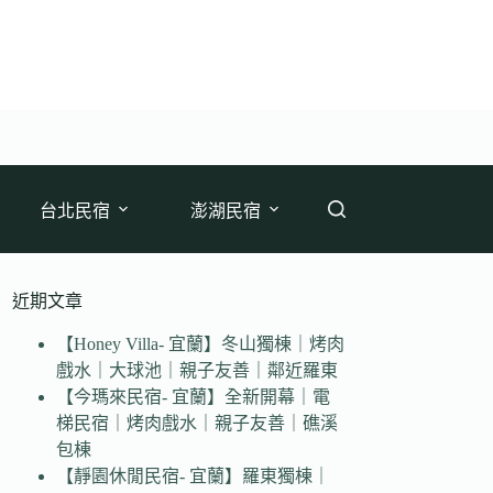
台北民宿
澎湖民宿
近期文章
【Honey Villa- 宜蘭】冬山獨棟｜烤肉
戲水｜大球池｜親子友善｜鄰近羅東
【今瑪來民宿- 宜蘭】全新開幕｜電
梯民宿｜烤肉戲水｜親子友善｜礁溪
包棟
【靜園休閒民宿- 宜蘭】羅東獨棟｜