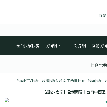
跳
至
主
宜蘭
要
內
容
全台民宿找房
民宿網
訂房網
宜蘭民宿
標籤
電動
台南KTV民宿
,
台灣民宿
,
台南中西區民宿
,
台南民宿
,
【譅宿- 台南】全新開幕｜台南中西