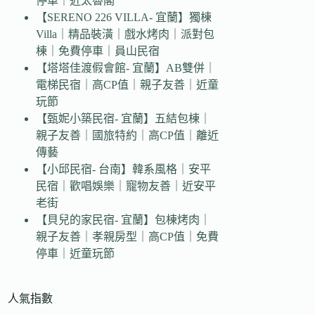
停車｜近太魯閣
【SERENO 226 VILLA- 宜蘭】獨棟
Villa｜精品裝潢｜戲水烤肉｜派對包
棟｜免費停車｜員山民宿
【塔塔佳渡假會館- 宜蘭】AB雙併｜
電梯民宿｜高CP值｜親子友善｜近童
玩節
【甄妮小築民宿- 宜蘭】五結包棟｜
親子友善｜國旅特約｜高CP值｜離近
傳藝
【小邱民宿- 台南】韓系風格｜安平
民宿｜歡唱娛樂｜寵物友善｜近安平
老街
【貝兒的家民宿- 宜蘭】包棟烤肉｜
親子友善｜孝親房型｜高CP值｜免費
停車｜近童玩節
人氣指數