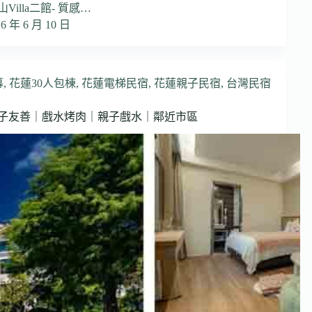
illa二館- 質感…
26 年 6 月 10 日
幕
,
花蓮30人包棟
,
花蓮電梯民宿
,
花蓮親子民宿
,
台灣民宿
親子友善｜戲水烤肉｜親子戲水｜鄰近市區