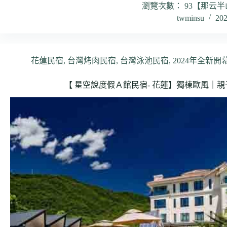
瀏覽次數： 93【那云半山V
twminsu
20
花蓮民宿
,
台灣烤肉民宿
,
台灣泳池民宿
,
2024年全新開
【 星空說度假Ａ館民宿- 花蓮】獨棟歐風｜