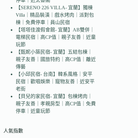
停車｜近太魯閣
【SERENO 226 VILLA- 宜蘭】獨棟
Villa｜精品裝潢｜戲水烤肉｜派對包
棟｜免費停車｜員山民宿
【塔塔佳渡假會館- 宜蘭】AB雙併｜
電梯民宿｜高CP值｜親子友善｜近童
玩節
【甄妮小築民宿- 宜蘭】五結包棟｜
親子友善｜國旅特約｜高CP值｜離近
傳藝
【小邱民宿- 台南】韓系風格｜安平
民宿｜歡唱娛樂｜寵物友善｜近安平
老街
【貝兒的家民宿- 宜蘭】包棟烤肉｜
親子友善｜孝親房型｜高CP值｜免費
停車｜近童玩節
人氣指數