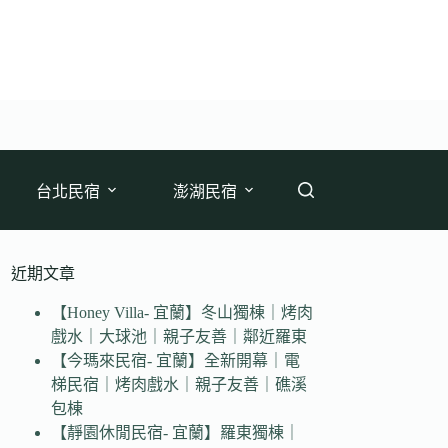
台北民宿
澎湖民宿
近期文章
【Honey Villa- 宜蘭】冬山獨棟｜烤肉
戲水｜大球池｜親子友善｜鄰近羅東
【今瑪來民宿- 宜蘭】全新開幕｜電
梯民宿｜烤肉戲水｜親子友善｜礁溪
包棟
【靜園休閒民宿- 宜蘭】羅東獨棟｜