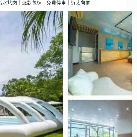
品裝潢｜戲水烤肉｜派對包棟｜免費停車｜近太魯閣