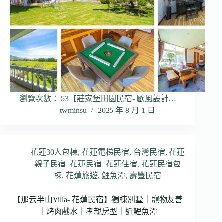
瀏覽次數： 53【莊家堡田園民宿- 歐風設計…
twminsu
2025 年 8 月 1 日
花蓮30人包棟
,
花蓮電梯民宿
,
台灣民宿
,
花蓮
親子民宿
,
花蓮民宿
,
花蓮住宿
,
花蓮民宿包
棟
,
花蓮旅遊
,
鯉魚潭
,
壽豐民宿
【那云半山Villa- 花蓮民宿】獨棟別墅｜寵物友善
｜烤肉戲水｜孝親房型｜近鯉魚潭