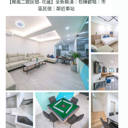
【椰風二館民宿- 花蓮】全新裝潢｜包棟歡唱｜市
區民宿｜鄰近車站