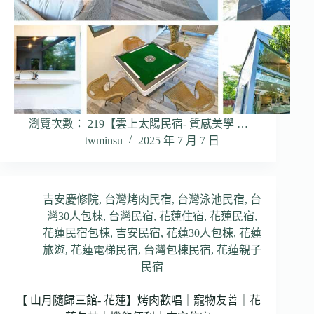
瀏覽次數： 219【雲上太陽民宿- 質感美學 …
twminsu
2025 年 7 月 7 日
吉安慶修院
,
台灣烤肉民宿
,
台灣泳池民宿
,
台
灣30人包棟
,
台灣民宿
,
花蓮住宿
,
花蓮民宿
,
花蓮民宿包棟
,
吉安民宿
,
花蓮30人包棟
,
花蓮
旅遊
,
花蓮電梯民宿
,
台灣包棟民宿
,
花蓮親子
民宿
【 山月隨歸三館- 花蓮】烤肉歡唱｜寵物友善｜花