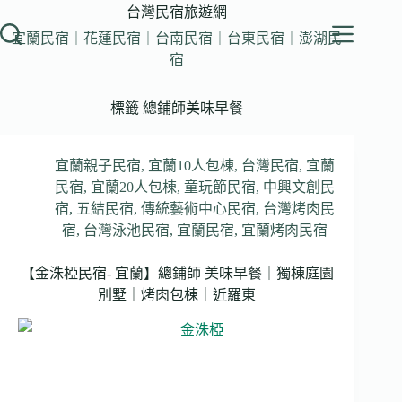
跳
台灣民宿旅遊網
至
宜蘭民宿｜花蓮民宿｜台南民宿｜台東民宿｜澎湖民
主
宿
要
內
標籤
總鋪師美味早餐
容
宜蘭親子民宿
,
宜蘭10人包棟
,
台灣民宿
,
宜蘭
民宿
,
宜蘭20人包棟
,
童玩節民宿
,
中興文創民
宿
,
五結民宿
,
傳統藝術中心民宿
,
台灣烤肉民
宿
,
台灣泳池民宿
,
宜蘭民宿
,
宜蘭烤肉民宿
【金洙椏民宿- 宜蘭】總鋪師 美味早餐｜獨棟庭園
別墅｜烤肉包棟｜近羅東