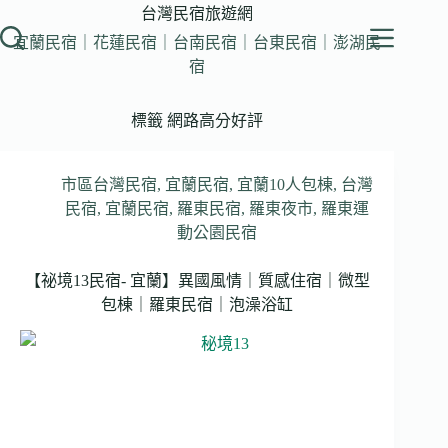
跳
台灣民宿旅遊網
至
宜蘭民宿｜花蓮民宿｜台南民宿｜台東民宿｜澎湖民
主
宿
要
內
標籤
網路高分好評
容
市區台灣民宿
,
宜蘭民宿
,
宜蘭10人包棟
,
台灣
民宿
,
宜蘭民宿
,
羅東民宿
,
羅東夜市
,
羅東運
動公園民宿
【祕境13民宿- 宜蘭】異國風情｜質感住宿｜微型
包棟｜羅東民宿｜泡澡浴缸