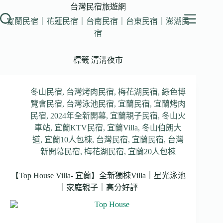
跳
台灣民宿旅遊網
至
宜蘭民宿｜花蓮民宿｜台南民宿｜台東民宿｜澎湖民
主
宿
要
內
標籤
清溝夜市
容
冬山民宿
,
台灣烤肉民宿
,
梅花湖民宿
,
綠色博
覽會民宿
,
台灣泳池民宿
,
宜蘭民宿
,
宜蘭烤肉
民宿
,
2024年全新開幕
,
宜蘭親子民宿
,
冬山火
車站
,
宜蘭KTV民宿
,
宜蘭Villa
,
冬山伯朗大
道
,
宜蘭10人包棟
,
台灣民宿
,
宜蘭民宿
,
台灣
新開幕民宿
,
梅花湖民宿
,
宜蘭20人包棟
【Top House Villa- 宜蘭】全新獨棟Villa｜星光泳池
｜家庭親子｜高分好評