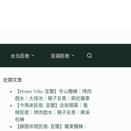
台北民宿
澎湖民宿
近期文章
【Honey Villa- 宜蘭】冬山獨棟｜烤肉
戲水｜大球池｜親子友善｜鄰近羅東
【今瑪來民宿- 宜蘭】全新開幕｜電
梯民宿｜烤肉戲水｜親子友善｜礁溪
包棟
【靜園休閒民宿- 宜蘭】羅東獨棟｜