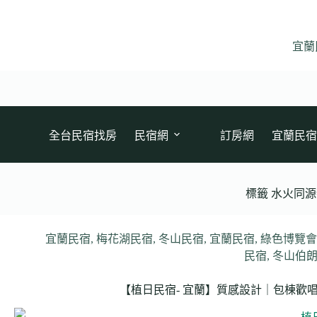
跳
至
主
宜蘭
要
內
容
全台民宿找房
民宿網
訂房網
宜蘭民宿
標籤
水火同源
宜蘭民宿
,
梅花湖民宿
,
冬山民宿
,
宜蘭民宿
,
綠色博覽
民宿
,
冬山伯
【植日民宿- 宜蘭】質感設計｜包棟歡