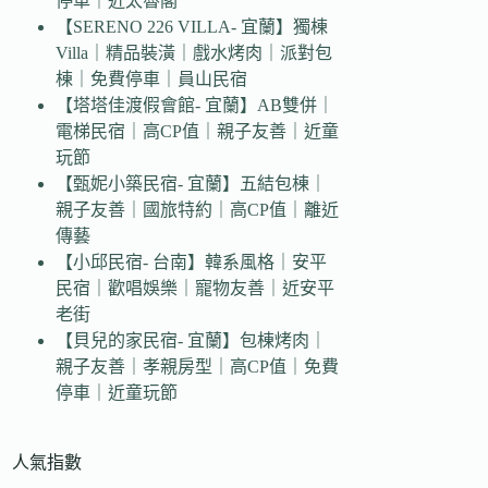
停車｜近太魯閣
【SERENO 226 VILLA- 宜蘭】獨棟
Villa｜精品裝潢｜戲水烤肉｜派對包
棟｜免費停車｜員山民宿
【塔塔佳渡假會館- 宜蘭】AB雙併｜
電梯民宿｜高CP值｜親子友善｜近童
玩節
【甄妮小築民宿- 宜蘭】五結包棟｜
親子友善｜國旅特約｜高CP值｜離近
傳藝
【小邱民宿- 台南】韓系風格｜安平
民宿｜歡唱娛樂｜寵物友善｜近安平
老街
【貝兒的家民宿- 宜蘭】包棟烤肉｜
親子友善｜孝親房型｜高CP值｜免費
停車｜近童玩節
人氣指數