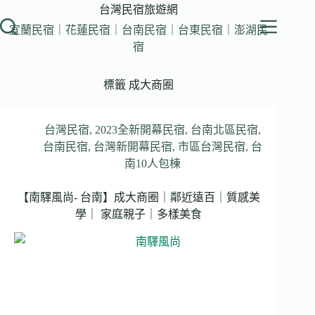
跳
台灣民宿旅遊網
至
宜蘭民宿｜花蓮民宿｜台南民宿｜台東民宿｜澎湖民
主
宿
要
內
標籤
成大商圈
容
台灣民宿
,
2023全新開幕民宿
,
台南北區民宿
,
台南民宿
,
台灣新開幕民宿
,
市區台灣民宿
,
台
南10人包棟
【南驛風尚- 台南】成大商圈｜鄰近遠百｜質感美
學｜ 家庭親子｜多樣美食