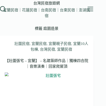
跳
台灣民宿旅遊網
至
宜蘭民宿｜花蓮民宿｜台南民宿｜台東民宿｜澎湖民
主
宿
要
內
標籤
庭園造景
容
壯圍民宿
,
宜蘭民宿
,
宜蘭親子民宿
,
宜蘭10人
包棟
,
台灣民宿
,
宜蘭民宿
【壯圍張宅 – 宜蘭】 – 名建築師作品｜獨棟四合院
｜音樂演奏｜回家爬屋頂