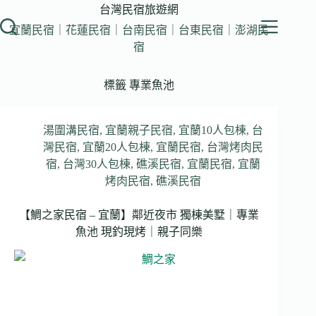
跳
台灣民宿旅遊網
至
宜蘭民宿｜花蓮民宿｜台南民宿｜台東民宿｜澎湖民
主
宿
要
內
標籤
專業魚池
容
湯圍溝民宿
,
宜蘭親子民宿
,
宜蘭10人包棟
,
台
灣民宿
,
宜蘭20人包棟
,
宜蘭民宿
,
台灣烤肉民
宿
,
台灣30人包棟
,
礁溪民宿
,
宜蘭民宿
,
宜蘭
烤肉民宿
,
礁溪民宿
【鯛之家民宿 – 宜蘭】鄰近夜市 獨棟美墅｜專業
魚池 現釣現烤｜親子同樂