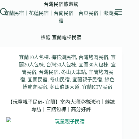
跳
台灣民宿旅遊網
至
宜蘭民宿｜花蓮民宿｜台南民宿｜台東民宿｜澎湖民
主
宿
要
內
標籤
宜蘭電梯民宿
容
宜蘭10人包棟
,
梅花湖民宿
,
台灣烤肉民宿
,
宜
蘭20人包棟
,
台灣30人包棟
,
宜蘭30人包棟
,
宜
蘭民宿
,
台灣民宿
,
冬山火車站
,
宜蘭烤肉民
宿
,
宜蘭民宿
,
冬山民宿
,
宜蘭親子民宿
,
綠色
博覽會民宿
,
冬山伯朗大道
,
宜蘭KTV民宿
【玩童親子民宿- 宜蘭】室內大溜滑梯球池｜雜誌
專訪｜三館包棟｜高分好評