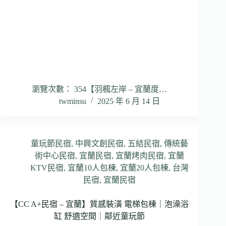
瀏覽次數： 354【羽楓左岸 – 宜蘭度…
twminsu
2025 年 6 月 14 日
童玩節民宿
,
中興文創民宿
,
五結民宿
,
傳統藝
術中心民宿
,
宜蘭民宿
,
宜蘭烤肉民宿
,
宜蘭
KTV民宿
,
宜蘭10人包棟
,
宜蘭20人包棟
,
台灣
民宿
,
宜蘭民宿
【CC A+民宿 – 宜蘭】質感裝潢 電梯包棟｜泡澡浴
缸 舒適空間｜鄰近童玩節