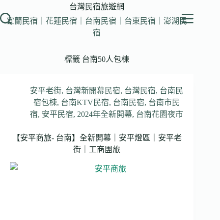
跳
台灣民宿旅遊網
至
宜蘭民宿｜花蓮民宿｜台南民宿｜台東民宿｜澎湖民
主
宿
要
內
標籤
台南50人包棟
容
安平老街
,
台灣新開幕民宿
,
台灣民宿
,
台南民
宿包棟
,
台南KTV民宿
,
台南民宿
,
台南市民
宿
,
安平民宿
,
2024年全新開幕
,
台南花園夜市
【安平商旅- 台南】全新開幕｜安平燈區｜安平老
街｜工商團旅