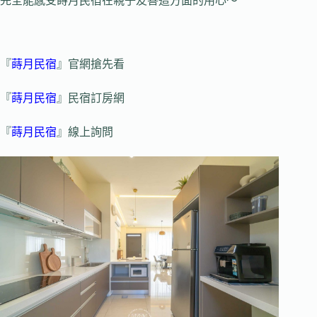
完全能感受蒔月民宿在親子友善這方面的用心～
『
蒔月民宿
』官網搶先看
『
蒔月民宿
』民宿訂房網
『
蒔月民宿
』線上詢問