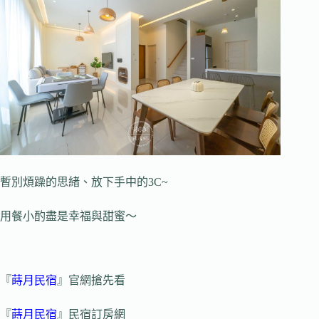
暫別煩躁的思緒、放下手中的3C~
用餐小酌盡是幸福與甜蜜～
『
蒔月民宿
』官網搶先看
『
蒔月民宿
』民宿訂房網