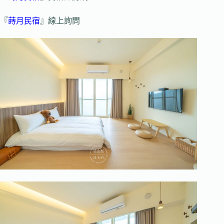
『
蒔月民宿
』線上詢問