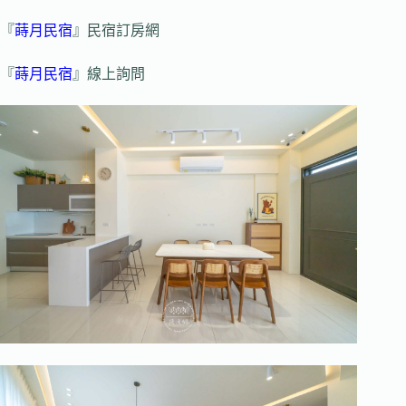
『
蒔月民宿
』民宿訂房網
『
蒔月民宿
』線上詢問