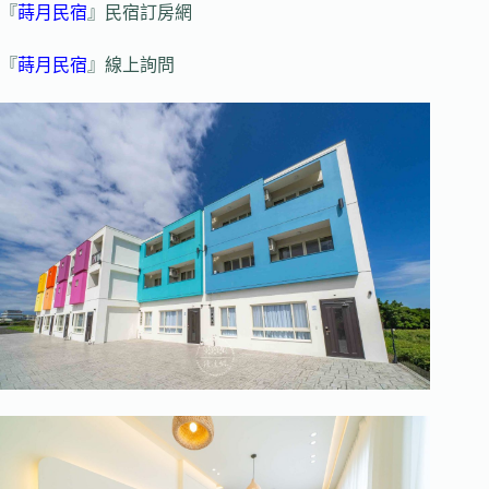
『
蒔月民宿
』民宿訂房網
『
蒔月民宿
』線上詢問