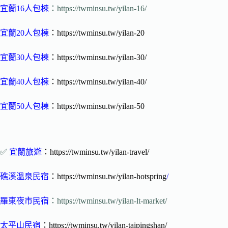
宜蘭16人包棟
：https://twminsu.tw/yilan-16/
宜蘭20人包棟
：https://twminsu.tw/yilan-20
宜蘭30人包棟
：https://twminsu.tw/yilan-30/
宜蘭40人包棟
：https://twminsu.tw/yilan-40/
宜蘭50人包棟
：https://twminsu.tw/yilan-50
✅
宜蘭旅遊
：https://twminsu.tw/yilan-travel/
礁溪溫泉民宿
：https://twminsu.tw/yilan-hotspring
/
羅東夜市民宿
：https://twminsu.tw/yilan-lt-market/
太平山民宿
：https://twminsu.tw/yilan-taipingshan/