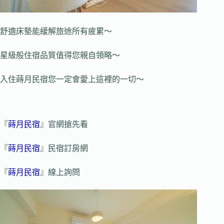
舒適床墊能緩解旅途所有疲累～
星級般住宿品質值得您親自領略～
入住蒔月民宿您一定會愛上這裡的一切～
『
蒔月民宿
』官網搶先看
『
蒔月民宿
』民宿訂房網
『
蒔月民宿
』線上詢問