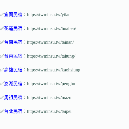
✅
宜蘭民宿
：https://twminsu.tw/yilan
✅
花蓮民宿
：https://twminsu.tw/hualien/
✅
台南民宿
：https://twminsu.tw/tainan/
✅
台東民宿
：https://twminsu.tw/taitung/
✅
高雄民宿
：https://twminsu.tw/kaohsiung
✅
澎湖民宿
：https://twminsu.tw/penghu
✅
馬祖民宿
：https://twminsu.tw/mazu
✅
台北民宿
：https://twminsu.tw/taipei