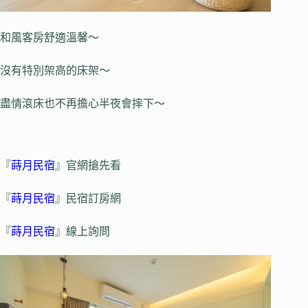
和風客房舒適溫馨～
沒有特別架高的床架～
盡情滾床也不再擔心半夜會摔下～
『
蒔月民宿
』官網搶先看
『
蒔月民宿
』民宿訂房網
『
蒔月民宿
』線上詢問