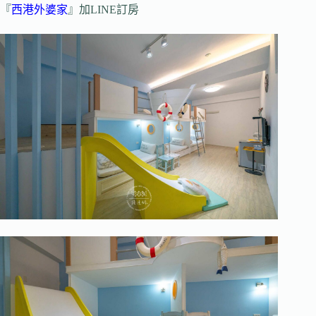
『
西港外婆家
』加LINE訂房