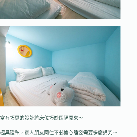
富有巧思的設計將床位巧妙區隔開來～
極具隱私，家人朋友同住不必擔心睡姿需要多麼講究～