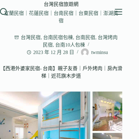
跳
台灣民宿旅遊網
至
宜蘭民宿｜花蓮民宿｜台南民宿｜台東民宿｜澎湖民
主
宿
要
內
台灣民宿
,
台南民宿包棟
,
台南民宿
,
台灣烤肉
容
民宿
,
台南10人包棟
2023 年 12 月 28 日
twminsu
【西港外婆家民宿- 台南】親子友善｜戶外烤肉｜房內滑
梯｜近花旗木步道