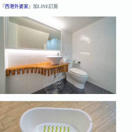
『
西港外婆家
』加LINE訂房