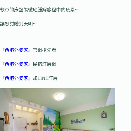
軟Ｑ的床墊能徹底緩解旅程中的疲累～
讓您甜睡到天明～
『
西港外婆家
』官網搶先看
『
西港外婆家
』民宿訂房網
『
西港外婆家
』加LINE訂房