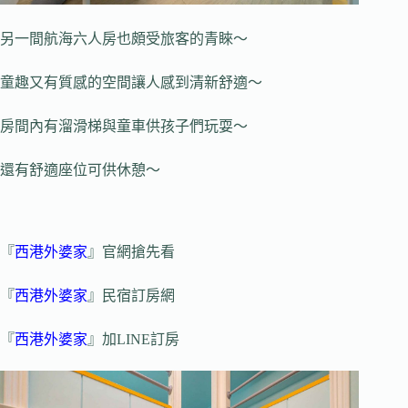
另一間航海六人房也頗受旅客的青睞～
童趣又有質感的空間讓人感到清新舒適～
房間內有溜滑梯與童車供孩子們玩耍～
還有舒適座位可供休憩～
『
西港外婆家
』官網搶先看
『
西港外婆家
』民宿訂房網
『
西港外婆家
』加LINE訂房