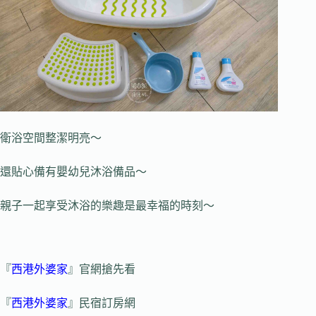
衛浴空間整潔明亮～
還貼心備有嬰幼兒沐浴備品～
親子一起享受沐浴的樂趣是最幸福的時刻～
『
西港外婆家
』官網搶先看
『
西港外婆家
』民宿訂房網