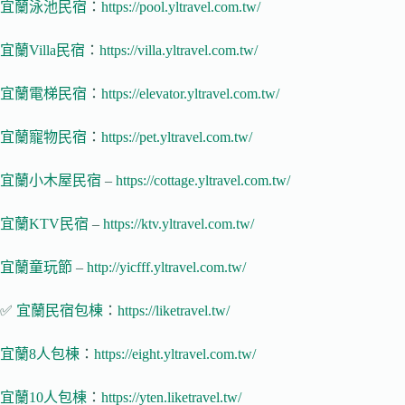
宜蘭泳池民宿
：
https://pool.yltravel.com.tw/
宜蘭Villa民宿
：
https://villa.yltravel.com.tw/
宜蘭電梯民宿
：
https://elevator.yltravel.com.tw/
宜蘭寵物民宿
：
https://pet.yltravel.com.tw/
宜蘭小木屋民宿
–
https://cottage.yltravel.com.tw/
宜蘭KTV民宿
–
https://ktv.yltravel.com.tw/
宜蘭童玩節
–
http://yicfff.yltravel.com.tw/
✅
宜蘭民宿包棟
：
https://liketravel.tw/
宜蘭8人包棟
：
https://eight.yltravel.com.tw/
宜蘭10人包棟
：
https://yten.liketravel.tw/