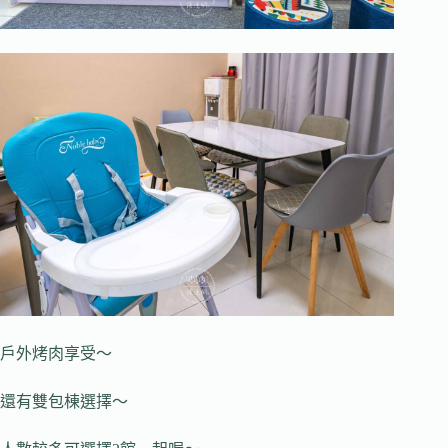
戶外烤肉享受～
還有雙包棟選擇～