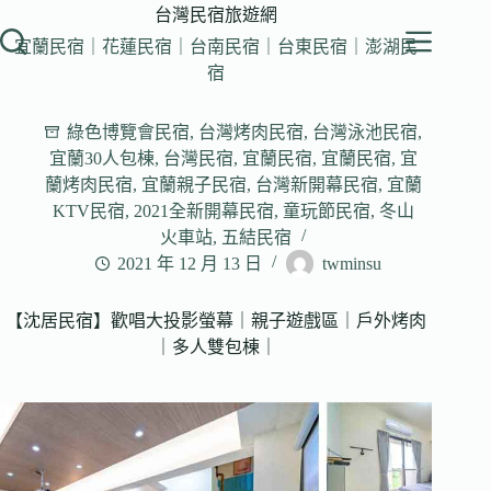
跳
台灣民宿旅遊網
至
宜蘭民宿｜花蓮民宿｜台南民宿｜台東民宿｜澎湖民
主
宿
要
內
綠色博覽會民宿
,
台灣烤肉民宿
,
台灣泳池民宿
,
容
宜蘭30人包棟
,
台灣民宿
,
宜蘭民宿
,
宜蘭民宿
,
宜
蘭烤肉民宿
,
宜蘭親子民宿
,
台灣新開幕民宿
,
宜蘭
KTV民宿
,
2021全新開幕民宿
,
童玩節民宿
,
冬山
火車站
,
五結民宿
2021 年 12 月 13 日
twminsu
【沈居民宿】歡唱大投影螢幕｜親子遊戲區｜戶外烤肉
｜多人雙包棟｜