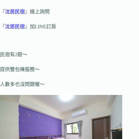
『
沈居民宿
』線上詢問
『
沈居民宿
』加LINE訂房
民宿有2館～
提供雙包棟服務～
人數多也沒問題喔～