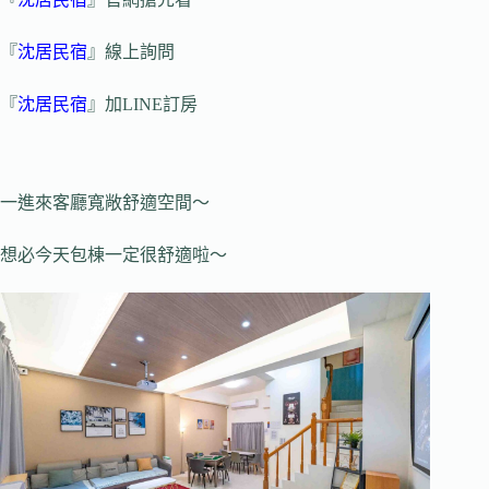
『
沈居民宿
』線上詢問
『
沈居民宿
』加LINE訂房
一進來客廳寬敞舒適空間～
想必今天包棟一定很舒適啦～