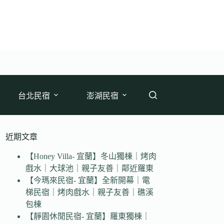
台北民宿
澎湖民宿
近期文章
【Honey Villa- 宜蘭】冬山獨棟｜烤肉
戲水｜大球池｜親子友善｜鄰近羅東
【今瑪來民宿- 宜蘭】全新開幕｜電
梯民宿｜烤肉戲水｜親子友善｜礁溪
包棟
【靜園休閒民宿- 宜蘭】羅東獨棟｜