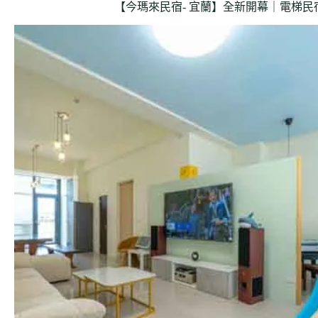
【今瑪來民宿- 宜蘭】全新開幕｜電梯