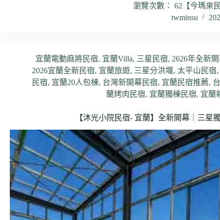
瀏覽次數： 62【今瑪來
twminsu
20
宜蘭電動麻將民宿
,
宜蘭Villa
,
三星民宿
,
2626年全新
2026宜蘭全新民宿
,
宜蘭旅遊
,
三星分洪堰
,
太平山民宿
民宿
,
宜蘭20人包棟
,
台灣新開幕民宿
,
宜蘭民宿推薦
,
蘭烤肉民宿
,
宜蘭獨棟民宿
,
宜蘭
【沐光小院民宿- 宜蘭】全新開幕｜三星