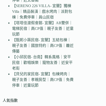
停車｜近太魯閣
【SERENO 226 VILLA- 宜蘭】獨棟
Villa｜精品裝潢｜戲水烤肉｜派對包
棟｜免費停車｜員山民宿
【塔塔佳渡假會館- 宜蘭】AB雙併｜
電梯民宿｜高CP值｜親子友善｜近童
玩節
【甄妮小築民宿- 宜蘭】五結包棟｜
親子友善｜國旅特約｜高CP值｜離近
傳藝
【小邱民宿- 台南】韓系風格｜安平
民宿｜歡唱娛樂｜寵物友善｜近安平
老街
【貝兒的家民宿- 宜蘭】包棟烤肉｜
親子友善｜孝親房型｜高CP值｜免費
停車｜近童玩節
人氣指數