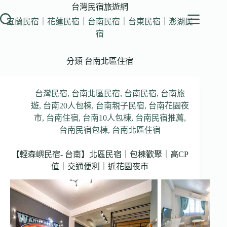
跳
台灣民宿旅遊網
至
宜蘭民宿｜花蓮民宿｜台南民宿｜台東民宿｜澎湖民
主
宿
要
內
分類
台南北區住宿
容
台灣民宿
,
台南北區民宿
,
台南民宿
,
台南旅
遊
,
台南20人包棟
,
台南親子民宿
,
台南花園夜
市
,
台南住宿
,
台南10人包棟
,
台南民宿推薦
,
台南民宿包棟
,
台南北區住宿
【輕森嶼民宿- 台南】北區民宿｜包棟歡聚｜高CP
值｜交通便利｜近花園夜市