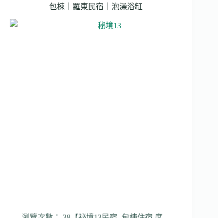
包棟｜羅東民宿｜泡澡浴缸
瀏覽次數： 38【祕境13民宿- 包棟住宿 度…