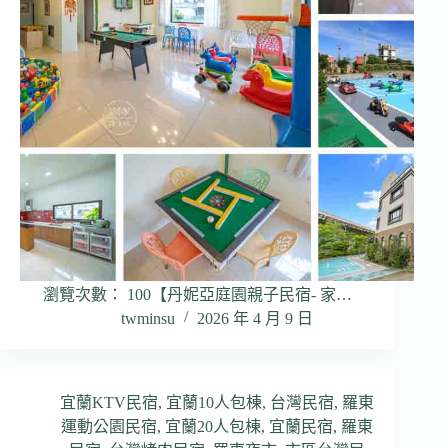
瀏覽次數： 100【丹妮亞庭園親子民宿- 家…
twminsu
2026 年 4 月 9 日
宜蘭KTV民宿
,
宜蘭10人包棟
,
台灣民宿
,
羅東
運動公園民宿
,
宜蘭20人包棟
,
宜蘭民宿
,
羅東