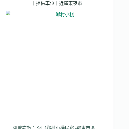
｜提供車位｜近羅東夜市
瀏覽次數： 94【鄉村小棧民宿 -羅東市區 …