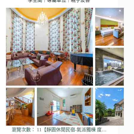
學空間｜專屬車位｜親子友善
瀏覽次數： 11【靜園休閒民宿-氣派獨棟 度…