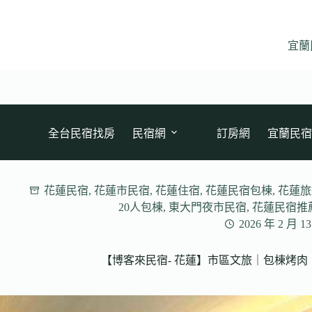
跳
至
主
宜蘭
要
內
容
全台民宿找房
民宿網
訂房網
宜蘭民宿
花蓮民宿
,
花蓮市民宿
,
花蓮住宿
,
花蓮民宿包棟
,
花蓮旅
20人包棟
,
東大門夜市民宿
,
花蓮民宿推
2026 年 2 月 1
【博客來民宿- 花蓮】市區文旅｜包棟烤