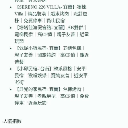
停車｜近太魯閣
【SERENO 226 VILLA- 宜蘭】獨棟
Villa｜精品裝潢｜戲水烤肉｜派對包
棟｜免費停車｜員山民宿
【塔塔佳渡假會館- 宜蘭】AB雙併｜
電梯民宿｜高CP值｜親子友善｜近童
玩節
【甄妮小築民宿- 宜蘭】五結包棟｜
親子友善｜國旅特約｜高CP值｜離近
傳藝
【小邱民宿- 台南】韓系風格｜安平
民宿｜歡唱娛樂｜寵物友善｜近安平
老街
【貝兒的家民宿- 宜蘭】包棟烤肉｜
親子友善｜孝親房型｜高CP值｜免費
停車｜近童玩節
人氣指數