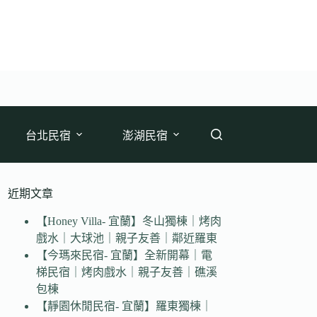
台北民宿
澎湖民宿
近期文章
【Honey Villa- 宜蘭】冬山獨棟｜烤肉
戲水｜大球池｜親子友善｜鄰近羅東
【今瑪來民宿- 宜蘭】全新開幕｜電
梯民宿｜烤肉戲水｜親子友善｜礁溪
包棟
【靜園休閒民宿- 宜蘭】羅東獨棟｜