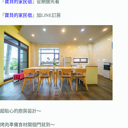
『
寶貝的家民宿
』官網搶先看
『
寶貝的家民宿
』加LINE訂房
超貼心的廚房設計～
烤肉準備食材開個門就到～