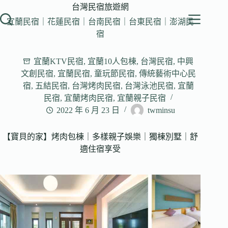
跳
台灣民宿旅遊網
至
宜蘭民宿｜花蓮民宿｜台南民宿｜台東民宿｜澎湖民
主
宿
要
內
宜蘭KTV民宿
,
宜蘭10人包棟
,
台灣民宿
,
中興
容
文創民宿
,
宜蘭民宿
,
童玩節民宿
,
傳統藝術中心民
宿
,
五結民宿
,
台灣烤肉民宿
,
台灣泳池民宿
,
宜蘭
民宿
,
宜蘭烤肉民宿
,
宜蘭親子民宿
2022 年 6 月 23 日
twminsu
【寶貝的家】烤肉包棟｜多樣親子娛樂｜獨棟別墅｜舒
適住宿享受