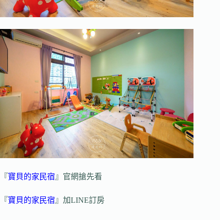
『
寶貝的家民宿
』官網搶先看
『
寶貝的家民宿
』加LINE訂房