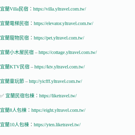
宜蘭Villa民宿
：
https://villa.yltravel.com.tw/
宜蘭電梯民宿
：
https://elevator.yltravel.com.tw/
宜蘭寵物民宿
：
https://pet.yltravel.com.tw/
宜蘭小木屋民宿
–
https://cottage.yltravel.com.tw/
宜蘭KTV民宿
–
https://ktv.yltravel.com.tw/
宜蘭童玩節
–
http://yicfff.yltravel.com.tw/
✅
宜蘭民宿包棟
：
https://liketravel.tw/
宜蘭8人包棟
：
https://eight.yltravel.com.tw/
宜蘭10人包棟
：
https://yten.liketravel.tw/