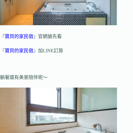
『
寶貝的家民宿
』官網搶先看
『
寶貝的家民宿
』加LINE訂房
躺著還有美景陪伴呢～