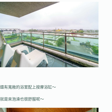
還有寬敞的浴室配上按摩浴缸～
就是來泡澡也很舒服呢～