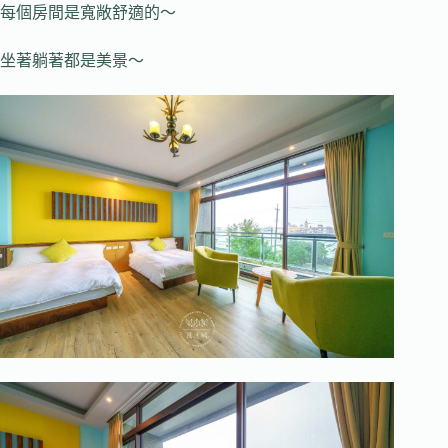
每個房間是寬敞舒適的～
坐著躺著都是美景～