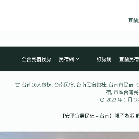
跳
至
主
宜蘭
要
內
容
全台民宿找房
民宿網
訂房網
宜蘭民宿
台南10人包棟
,
台南民宿
,
台南民宿包棟
,
台南市民宿
,
宿
,
市區台灣民
2023 年 1 月 1
【安平宜居民宿 – 台南】親子遊戲