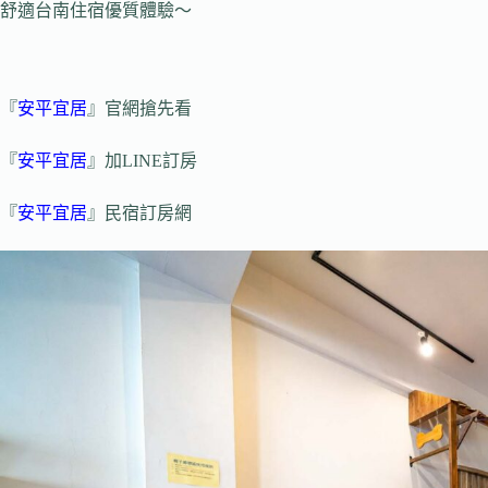
舒適台南住宿優質體驗～
『
安平宜居
』官網搶先看
『
安平宜居
』加LINE訂房
『
安平宜居
』民宿訂房網