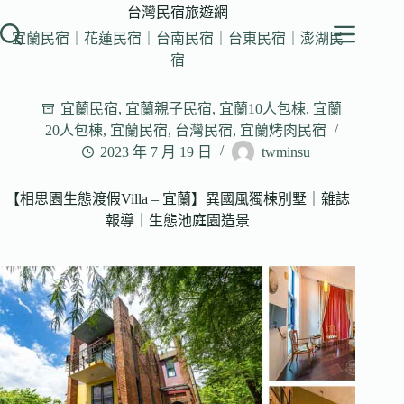
跳
台灣民宿旅遊網
至
宜蘭民宿｜花蓮民宿｜台南民宿｜台東民宿｜澎湖民
主
宿
要
內
宜蘭民宿
,
宜蘭親子民宿
,
宜蘭10人包棟
,
宜蘭
容
20人包棟
,
宜蘭民宿
,
台灣民宿
,
宜蘭烤肉民宿
2023 年 7 月 19 日
twminsu
【相思園生態渡假Villa – 宜蘭】異國風獨棟別墅｜雜誌
報導｜生態池庭園造景