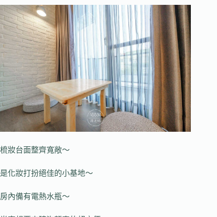
梳妝台面整齊寬敞～
是化妝打扮絕佳的小基地～
房內備有電熱水瓶～