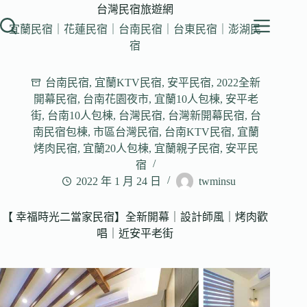
跳
台灣民宿旅遊網
至
宜蘭民宿｜花蓮民宿｜台南民宿｜台東民宿｜澎湖民
主
宿
要
內
台南民宿
,
宜蘭KTV民宿
,
安平民宿
,
2022全新
容
開幕民宿
,
台南花園夜市
,
宜蘭10人包棟
,
安平老
街
,
台南10人包棟
,
台灣民宿
,
台灣新開幕民宿
,
台
南民宿包棟
,
市區台灣民宿
,
台南KTV民宿
,
宜蘭
烤肉民宿
,
宜蘭20人包棟
,
宜蘭親子民宿
,
安平民
宿
2022 年 1 月 24 日
twminsu
【 幸福時光二當家民宿】全新開幕｜設計師風｜烤肉歡
唱｜近安平老街