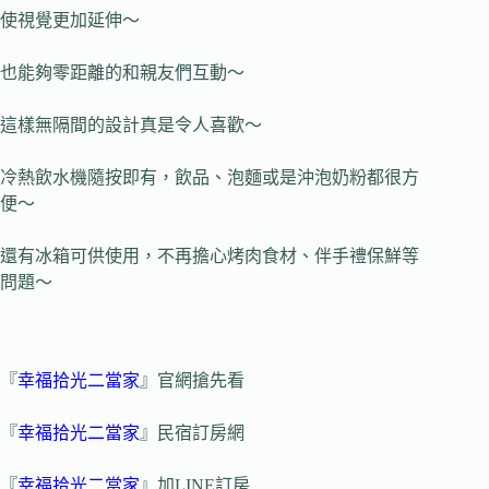
使視覺更加延伸～
也能夠零距離的和親友們互動～
這樣無隔間的設計真是令人喜歡～
冷熱飲水機隨按即有，飲品、泡麵或是沖泡奶粉都很方
便～
還有冰箱可供使用，不再擔心烤肉食材、伴手禮保鮮等
問題～
『
幸福拾光二當家
』官網搶先看
『
幸福拾光二當家
』民宿訂房網
『
幸福拾光二當家
』加LINE訂房