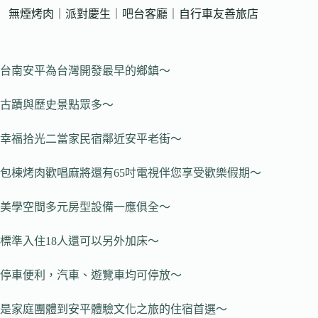
無煙烤肉｜派對慶生｜吧台客廳｜自行車友善旅店
台南安平為台灣開發最早的鄉鎮～
古蹟與歷史景點眾多～
幸福拾光二當家民宿鄰近安平老街～
包棟烤肉歡唱麻將還有65吋電視伴您享受歡樂假期～
美學空間多元房型設備一應俱全～
標準入住18人還可以另外加床～
停車便利，汽車、遊覽車均可停放～
是家庭團體到安平體驗文化之旅的住宿首選～