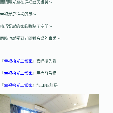
閒暇時光坐在這裡談天說笑～
幸福就是這樣簡單～
精巧質感的家飾妝點了空間～
同時也感受到老闆對音樂的喜愛～
『
幸福拾光二當家
』官網搶先看
『
幸福拾光二當家
』民宿訂房網
『
幸福拾光二當家
』加LINE訂房