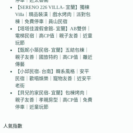
停車｜近太魯閣
【SERENO 226 VILLA- 宜蘭】獨棟
Villa｜精品裝潢｜戲水烤肉｜派對包
棟｜免費停車｜員山民宿
【塔塔佳渡假會館- 宜蘭】AB雙併｜
電梯民宿｜高CP值｜親子友善｜近童
玩節
【甄妮小築民宿- 宜蘭】五結包棟｜
親子友善｜國旅特約｜高CP值｜離近
傳藝
【小邱民宿- 台南】韓系風格｜安平
民宿｜歡唱娛樂｜寵物友善｜近安平
老街
【貝兒的家民宿- 宜蘭】包棟烤肉｜
親子友善｜孝親房型｜高CP值｜免費
停車｜近童玩節
人氣指數