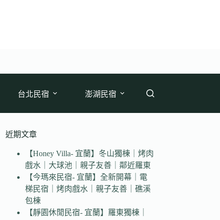
台北民宿
澎湖民宿
近期文章
【Honey Villa- 宜蘭】冬山獨棟｜烤肉
戲水｜大球池｜親子友善｜鄰近羅東
【今瑪來民宿- 宜蘭】全新開幕｜電
梯民宿｜烤肉戲水｜親子友善｜礁溪
包棟
【靜園休閒民宿- 宜蘭】羅東獨棟｜