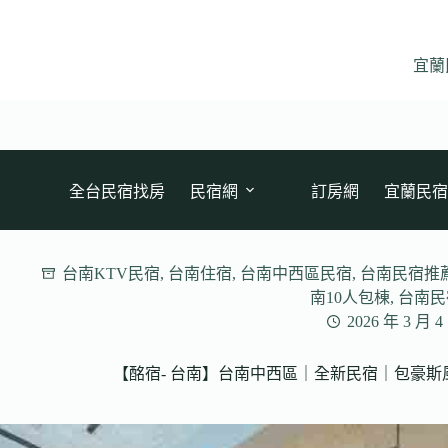
跳
至
主
宜蘭
要
內
容
全台民宿找房
民宿網
訂房網
宜蘭民宿
台南KTV民宿
,
台南住宿
,
台南中西區民宿
,
台南民宿推
南10人包棟
,
台南民
2026 年 3 月 4
【酩宿- 台南】台南中西區｜全新民宿｜包豪