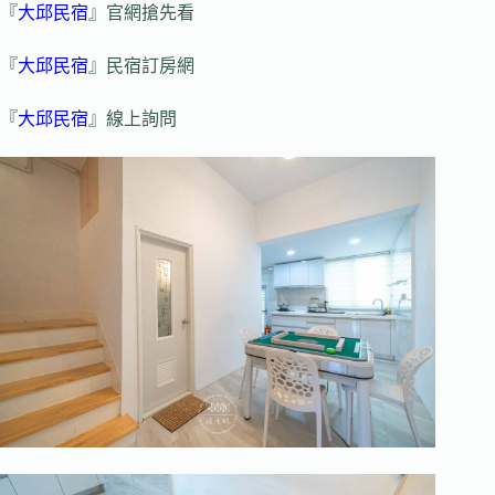
『
大邱民宿
』官網搶先看
『
大邱民宿
』民宿訂房網
『
大邱民宿
』線上詢問