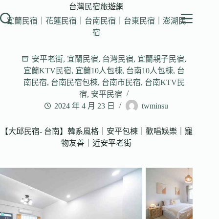
跳
台灣民宿旅遊網
至
宜蘭民宿｜花蓮民宿｜台南民宿｜台東民宿｜澎湖民
主
宿
要
內
安平老街
,
宜蘭民宿
,
台灣民宿
,
宜蘭親子民宿
,
容
宜蘭KTV民宿
,
宜蘭10人包棟
,
台南10人包棟
,
台
南民宿
,
台南民宿包棟
,
台南市民宿
,
台南KTV民
宿
,
安平民宿
2024 年 4 月 23 日
twminsu
【大邱民宿- 台南】韓系風格｜安平包棟｜歡唱娛樂｜寵
物友善｜近安平老街