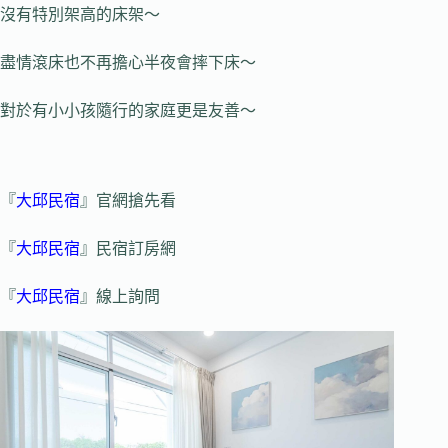
沒有特別架高的床架～
盡情滾床也不再擔心半夜會摔下床～
對於有小小孩隨行的家庭更是友善～
『
大邱民宿
』官網搶先看
『
大邱民宿
』民宿訂房網
『
大邱民宿
』線上詢問