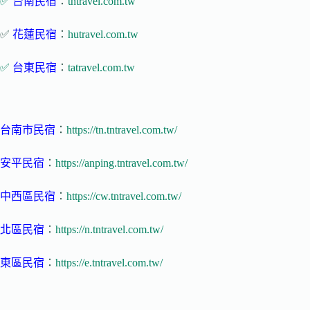
✅
台南民宿
：
tntravel.com.tw
✅
花蓮民宿
：
hutravel.com.tw
✅
台東民宿
：
tatravel.com.tw
台南市民宿
：
https://tn.tntravel.com.tw/
安平民宿
：
https://anping.tntravel.com.tw/
中西區民宿
：
https://cw.tntravel.com.tw/
北區民宿
：
https://n.tntravel.com.tw/
東區民宿
：
https://e.tntravel.com.tw/