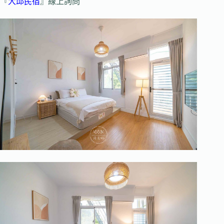
『
大邱民宿
』線上詢問