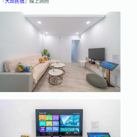
『
大邱民宿
』線上詢問