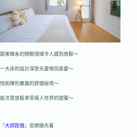
甜美韓系的睡眠領域令人感到放鬆～
一大床的設計深受夫妻情侶喜愛～
恍如揮別塵囂的舒適秘境～
能恣意放鬆享受兩人世界的甜蜜～
『
大邱民宿
』官網搶先看