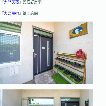
『
大邱民宿
』民宿訂房網
『
大邱民宿
』線上詢問