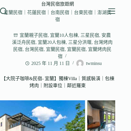
跳
台灣民宿旅遊網
至
宜蘭民宿｜花蓮民宿｜台南民宿｜台東民宿｜澎湖民
主
宿
要
內
宜蘭親子民宿
,
宜蘭10人包棟
,
三星民宿
,
安農
容
溪泛舟民宿
,
宜蘭20人包棟
,
三星分洪堰
,
台灣烤肉
民宿
,
台灣民宿
,
宜蘭民宿
,
宜蘭民宿
,
宜蘭烤肉民
宿
2025 年 11 月 11 日
twminsu
【大院子咖啡&民宿- 宜蘭】獨棟Villa｜質感裝潢｜包棟
烤肉｜附設車位｜鄰近羅東