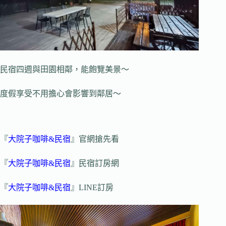
民宿四週與田園相鄰，能飽覽美景～
度假享受不用擔心會影響到鄰居～
『
大院子咖啡&民宿
』官網搶先看
『
大院子咖啡&民宿
』民宿訂房網
『
大院子咖啡&民宿
』LINE訂房