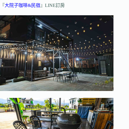
『
大院子咖啡&民宿
』LINE訂房