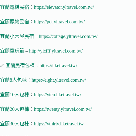
宜蘭電梯民宿
：
https://elevator.yltravel.com.tw/
宜蘭寵物民宿
：
https://pet.yltravel.com.tw/
宜蘭小木屋民宿
–
https://cottage.yltravel.com.tw/
宜蘭童玩節
–
http://yicfff.yltravel.com.tw/
✅
宜蘭民宿包棟
：
https://liketravel.tw/
宜蘭8人包棟
：
https://eight.yltravel.com.tw/
宜蘭10人包棟
：
https://yten.liketravel.tw/
宜蘭20人包棟
：
https://twenty.yltravel.com.tw/
宜蘭30人包棟
：
https://ythirty.liketravel.tw