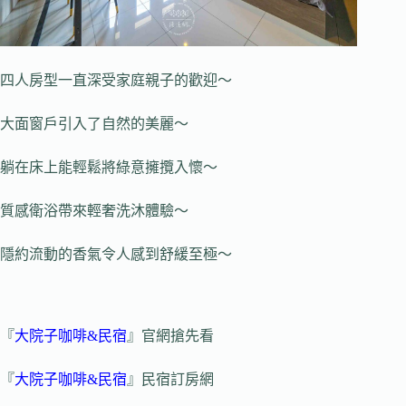
四人房型一直深受家庭親子的歡迎～
大面窗戶引入了自然的美麗～
躺在床上能輕鬆將綠意擁攬入懷～
質感衛浴帶來輕奢洗沐體驗～
隱約流動的香氣令人感到舒緩至極～
『
大院子咖啡&民宿
』官網搶先看
『
大院子咖啡&民宿
』民宿訂房網