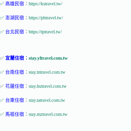
✅
高雄民宿
：
https://kstravel.tw/
✅
澎湖民宿
：
https://phtravel.tw/
✅
台北民宿
：
https://tptravel.tw/
✅
宜蘭住宿
：
stay.yltravel.com.tw
✅
台南住宿
：
stay.tntravel.com.tw
✅
花蓮住宿
：
stay.hutravel.com.tw
✅
台東住宿
：
stay.tatravel.com.tw
✅
馬祖住宿
：stay.mztravel.com.tw