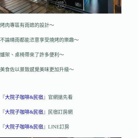
烤肉專區有雨遮的設計～
不論晴雨都能恣意享受燒烤的樂趣～
爐架、桌椅帶來了許多便利～
美食佐以景致感覺美味更加升級～
『
大院子咖啡&民宿
』官網搶先看
『
大院子咖啡&民宿
』民宿訂房網
『
大院子咖啡&民宿
』LINE訂房