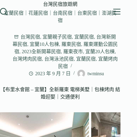
跳
台灣民宿旅遊網
至
宜蘭民宿｜花蓮民宿｜台南民宿｜台東民宿｜澎湖民
主
宿
要
內
台灣民宿
,
宜蘭親子民宿
,
宜蘭民宿
,
台灣新開
容
幕民宿
,
宜蘭10人包棟
,
羅東民宿
,
羅東運動公園民
宿
,
2023全新開幕民宿
,
羅東夜市
,
宜蘭20人包棟
,
台灣烤肉民宿
,
台灣泳池民宿
,
宜蘭民宿
,
宜蘭烤肉
民宿
2023 年 9 月 7 日
twminsu
【布里水會館 – 宜蘭】全新羅東 電梯美墅｜包棟烤肉 結
婚迎娶｜交通便利