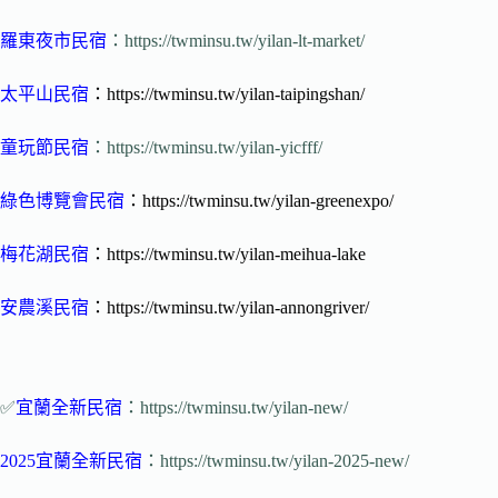
羅東夜市民宿
：https://twminsu.tw/yilan-lt-market/
太平山民宿
：https://twminsu.tw/yilan-taipingshan/
童玩節民宿
：https://twminsu.tw/yilan-yicfff/
綠色博覽會民宿
：https://twminsu.tw/yilan-greenexpo/
梅花湖民宿
：https://twminsu.tw/yilan-meihua-lake
安農溪民宿
：https://twminsu.tw/yilan-annongriver/
✅
宜蘭全新民宿
：https://twminsu.tw/yilan-new/
2025宜蘭全新民宿
：https://twminsu.tw/yilan-2025-new/