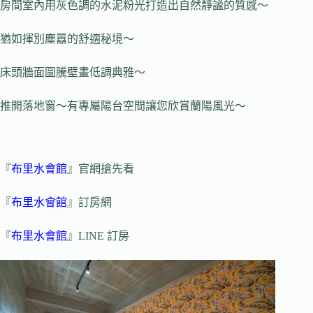
房間室內用灰色調的水泥粉光打造出自然靜謐的質感～
猶如揮別塵囂的舒適秘境～
床頭牆面圖騰壁畫低調典雅～
推開落地窗～有專屬陽台空間讓您欣賞蘭陽風光～
『
布里水會館
』官網搶先看
『
布里水會館
』訂房網
『
布里水會館
』LINE 訂房