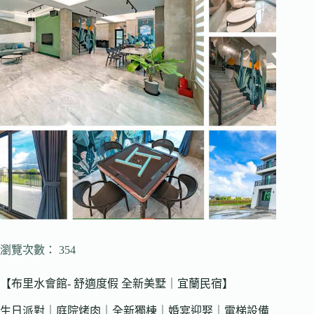
瀏覽次數： 354
【布里水會館- 舒適度假 全新美墅｜宜蘭民宿】
生日派對｜庭院烤肉｜全新獨棟｜婚宴迎娶｜電梯設備