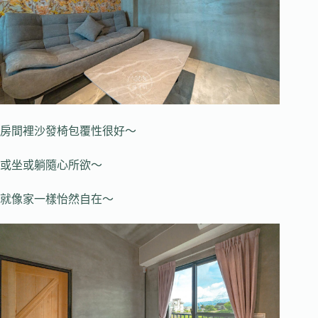
房間裡沙發椅包覆性很好～
或坐或躺隨心所欲～
就像家一樣怡然自在～