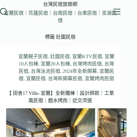
跳
台灣民宿旅遊網
至
宜蘭民宿｜花蓮民宿｜台南民宿｜台東民宿｜澎湖民
主
宿
要
內
標籤
壯圍民宿
容
宜蘭親子民宿
,
壯圍民宿
,
宜蘭KTV民宿
,
宜蘭
10人包棟
,
宜蘭20人包棟
,
台灣烤肉民宿
,
台灣
民宿
,
台灣泳池民宿
,
2024年全新開幕
,
宜蘭民
宿
,
宜蘭民宿
,
台灣新開幕民宿
,
宜蘭烤肉民宿
【 田舍17 Villa- 宜蘭】全新獨棟｜設計師款｜工業
風民宿｜戲水烤肉｜近交流道