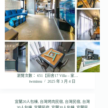
瀏覽次數： 651【田舍17 Villa – 家…
twminsu
2025 年 3 月 4 日
宜蘭20人包棟
,
台灣烤肉民宿
,
台灣民宿
,
台灣
30人包棟
,
宜蘭民宿
,
宜蘭30人包棟
,
宜蘭民