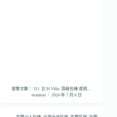
瀏覽次數： 311【CH Villa- 頂級包棟 度假…
twminsu
2024 年 7 月 8 日
宜蘭20人包棟
,
台灣泳池民宿
,
宜蘭民宿
,
壯圍